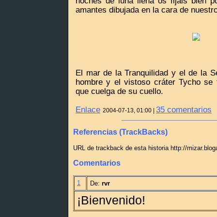
noches de luna llena os fijáis bien p
amantes dibujada en la cara de nuestro 
El mar de la Tranquilidad y el de la S
hombre y el vistoso cráter Tycho se
que cuelga de su cuello.
Enlace
35 comentarios
2004-07-13, 01:00 |
Referencias (TrackBacks)
URL de trackback de esta historia http://mizar.blo
Comentarios
1
De:
rvr
¡Bienvenido!