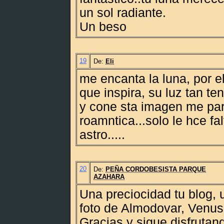
un sol radiante.
Un beso
19
De:
Eli
me encanta la luna, por e
que inspira, su luz tan te
y cone sta imagen me pa
roamntica...solo le hce fa
astro.....
20
De:
PEÑA CORDOBESISTA PARQUE
AZAHARA
Una preciocidad tu blog, 
foto de Almodovar, Venus
Gracias y sigue disfruta