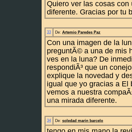
Quiero ver las cosas con
diferente. Gracias por tu 
33
De:
Artemio Paredes Paz
Con una imagen de la lun
preguntÃ© a una de mis
ves en la luna? De inmed
respondiÃ³ que un conejo.
explique la novedad y de
igual que yo gracias a El
vemos a nuestra compaÃ±
una mirada diferente.
34
De:
soledad marin barcelo
tengo en mis mano la rev