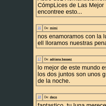
CómpLices de Las Mejor 
encontree esto...
16
De:
mimi
nos enamoramos con la l
ell lloramos nuestras pen
17
De:
adriana basaez
lo mejor de este mundo es
los dos juntos son unos 
de la noche.
18
De:
deco
fantastico..tu luna merec