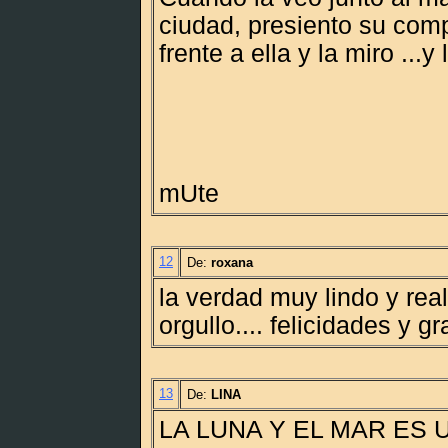
ciudad, presiento su com
frente a ella y la miro ...y 
mUte
12
De:
roxana
la verdad muy lindo y re
orgullo.... felicidades y g
13
De:
LINA
LA LUNA Y EL MAR ES