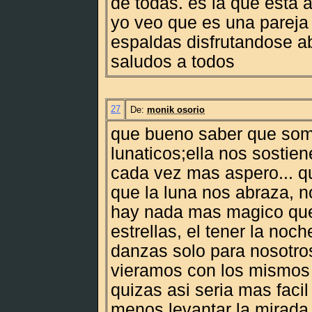
de todas. es la que esta a
yo veo que es una pareja
espaldas disfrutandose ab
saludos a todos
27
De:
monik osorio
que bueno saber que so
lunaticos;ella nos sostie
cada vez mas aspero... q
que la luna nos abraza, 
hay nada mas magico que 
estrellas, el tener la noch
danzas solo para nosotros
vieramos con los mismos o
quizas asi seria mas facil 
menos levantar la mirada h