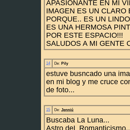
APASIONANTE EN MI VID
IMAGEN ES UN CLARO
PORQUE.. ES UN LINDO
ES UNA HERMOSA PINT
POR ESTE ESPACIO!!!
SALUDOS A MI GENTE 
14
De:
Pily
estuve busncado una ima
en mi blog y me cruce co
de foto...
15
De:
Jenniú
Buscaba La Luna...
Astro deL Romanticismo..