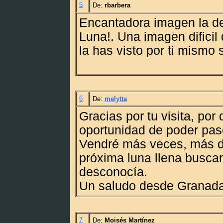
5
De:
rbarbera
Encantadora imagen la de
Luna!. Una imagen dificil
la has visto por ti mismo s
6
De:
melytta
Gracias por tu visita, por
oportunidad de poder pase
Vendré más veces, más d
próxima luna llena busca
desconocía.
Un saludo desde Granada
7
De:
Moisés Martínez