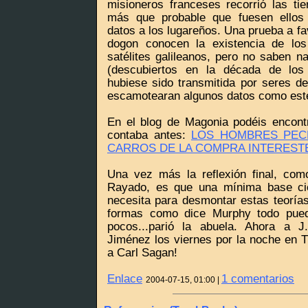
misioneros franceses recorrió las tie
más que probable que fuesen ellos 
datos a los lugareños. Una prueba a fa
dogon conocen la existencia de los
satélites galileanos, pero no saben n
(descubiertos en la década de los 
hubiese sido transmitida por seres de
escamotearan algunos datos como est
En el blog de Magonia podéis encont
contaba antes:
LOS HOMBRES PECE
CARROS DE LA COMPRA INTEREST
Una vez más la reflexión final, co
Rayado, es que una mínima base cie
necesita para desmontar estas teoría
formas como dice Murphy todo puede
pocos...parió la abuela. Ahora a J
Jiménez los viernes por la noche en
a Carl Sagan!
Enlace
1 comentarios
2004-07-15, 01:00 |