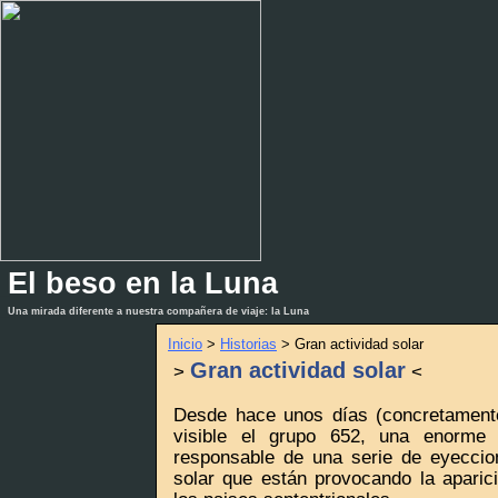
El beso en la Luna
_
_
Una mirada diferente a nuestra compañera de viaje: la Luna
Inicio
>
Historias
> Gran actividad solar
Gran actividad solar
>
<
Desde hace unos días (concretamente
visible el grupo 652, una enorme
responsable de una serie de eyecci
solar que están provocando la aparic