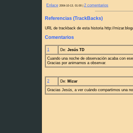
Enlace
2 comentarios
2004-10-13, 01:00 |
Referencias (TrackBacks)
URL de trackback de esta historia http://mizar.blo
Comentarios
1
De:
Jesús TD
Cuando una noche de observación acaba con ese
Gracias por animarnos a observar.
2
De:
Mizar
Gracias Jesús, a ver cuándo compartimos una no