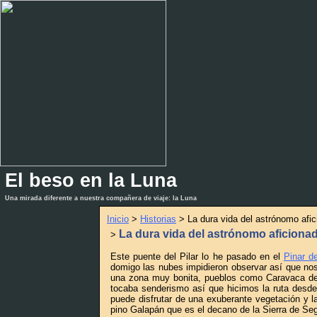
El beso en la Luna
_
_
Una mirada diferente a nuestra compañera de viaje: la Luna
Inicio
>
Historias
> La dura vida del astrónomo afi
La dura vida del astrónomo aficiona
>
Este puente del Pilar lo he pasado en el
Pinar de
domigo las nubes impidieron observar así que no
una zona muy bonita, pueblos como Caravaca de 
tocaba senderismo así que hicimos la ruta desde
puede disfrutar de una exuberante vegetación y 
pino Galapán que es el decano de la Sierra de Se