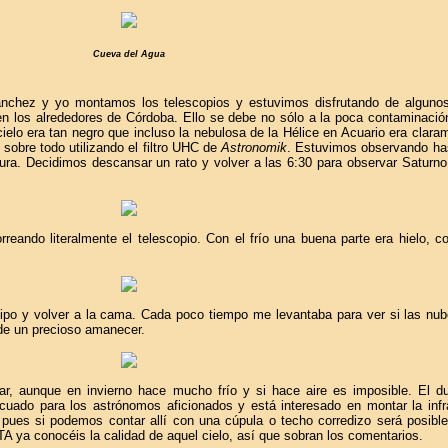
Cueva del Agua
nchez y yo montamos los telescopios y estuvimos disfrutando de algunos
en los alrededores de Córdoba. Ello se debe no sólo a la poca contaminación
ielo era tan negro que incluso la nebulosa de la Hélice en Acuario era claram
sobre todo utilizando el filtro UHC de
Astronomik
. Estuvimos observando ha
ra. Decidimos descansar un rato y volver a las 6:30 para observar Saturno 
reando literalmente el telescopio. Con el frío una buena parte era hielo, 
po y volver a la cama. Cada poco tiempo me levantaba para ver si las nub
 de un precioso amanecer.
, aunque en invierno hace mucho frío y si hace aire es imposible. El du
ecuado para los astrónomos aficionados y está interesado en montar la infr
 pues si podemos contar allí con una cúpula o techo corredizo será posible
A ya conocéis la calidad de aquel cielo, así que sobran los comentarios.