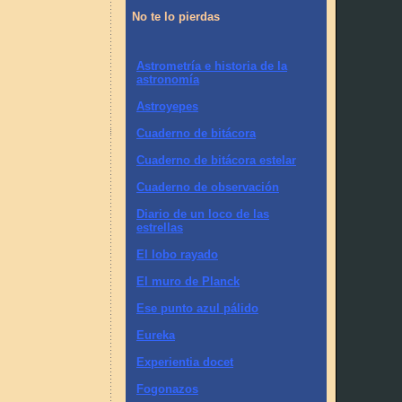
No te lo pierdas
Astrometría e historia de la
astronomía
Astroyepes
Cuaderno de bitácora
Cuaderno de bitácora estelar
Cuaderno de observación
Diario de un loco de las
estrellas
El lobo rayado
El muro de Planck
Ese punto azul pálido
Eureka
Experientia docet
Fogonazos