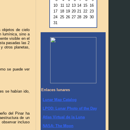
10
11
12
13
14
15
16
17
18
19
20
21
22
23
24
25
26
27
28
29
30
31
 objetos de cielo
 lumínica, sino a
ente visible en el
sta pasadas las 2
y otros planetas,
como se puede ver
Enlaces lunares
es se habían ido,
Lunar Map Catalog
LPOD: Lunar Photo of the Day
eño del Pinar ha
Atlas Virtual de la Luna
aestructura de un
 observar incluso
NASA: The Moon