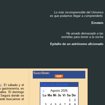
Lo más incomprensible del Universo
_
es que podamos llegar a comprenderlo.
_
Einstein
_
He amado demasiado a las
_
estrellas para temer a la noche
_
Epitafio de un astrónomo aficionado
_
Suscríbete:
Todos los artículos
uí
. El sábado y el
u gastronomía, es
<
Agosto 2026
alles. El domingo
Lu
Ma
Mi
Ju
Vi
Sa
Do
o Segura donde se
tarde buscamos el
1
2
3
4
5
6
7
8
9