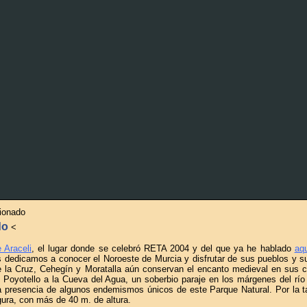
cionado
do
<
 Araceli
, el lugar donde se celebró RETA 2004 y del que ya he hablado
aq
s dedicamos a conocer el Noroeste de Murcia y disfrutar de sus pueblos y s
la Cruz, Cehegín y Moratalla aún conservan el encanto medieval en sus c
 Poyotello a la Cueva del Agua, un soberbio paraje en los márgenes del rí
la presencia de algunos endemismos únicos de este Parque Natural. Por la 
gura, con más de 40 m. de altura.