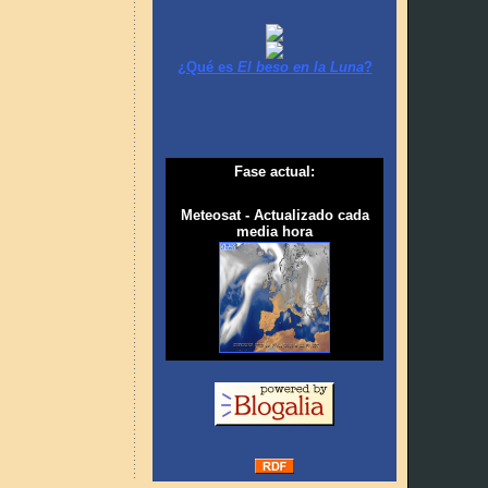
¿Qué es
El beso en la Luna
?
Fase actual:
Meteosat - Actualizado cada
media hora