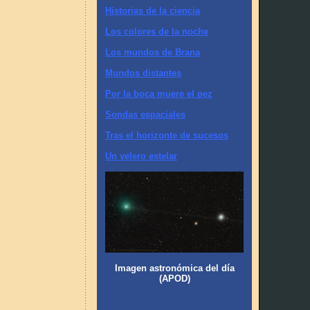
Historias de la ciencia
Los colores de la noche
Los mundos de Brana
Mundos distantes
Por la boca muere el pez
Sondas espaciales
Tras el horizonte de sucesos
Un velero estelar
Imagen astronómica del día
(APOD)