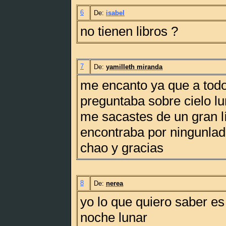
6
De:
isabel
no tienen libros ?
7
De:
yamilleth miranda
me encanto ya que a tod
preguntaba sobre cielo lu
me sacastes de un gran lí
encontraba por ningunlad
chao y gracias
8
De:
nerea
yo lo que quiero saber e
noche lunar