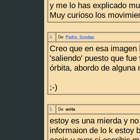
y me lo has explicado mu
Muy curioso los movimien
4
De:
Pedro_Sondas
Creo que en esa imagen l
'saliendo' puesto que fu
órbita, abordo de alguna 
;-)
5
De:
anita
estoy es una mierda y no
informaion de lo k estoy 