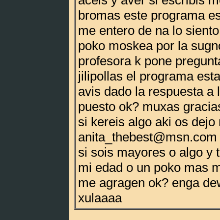
aceis y aver si escribis m
bromas este programa es
me entero de na lo siento
poko moskea por la sugn
profesora k pone pregunt
jilipollas el programa es
avis dado la respuesta a 
puesto ok? muxas gracias
si kereis algo aki os dej
anita_thebest@msn.com 
si sois mayores o algo y
mi edad o un poko mas m
me agragen ok? enga dew
xulaaaa