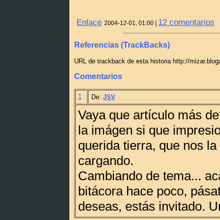
Enlace
12 comentarios
2004-12-01, 01:00 |
Referencias (TrackBacks)
URL de trackback de esta historia http://mizar.blo
Comentarios
1
De:
JSV
Vaya que artículo más det
la imágen si que impresi
querida tierra, que nos l
cargando.
Cambiando de tema... ac
bitácora hace poco, pásate
deseas, estás invitado. U