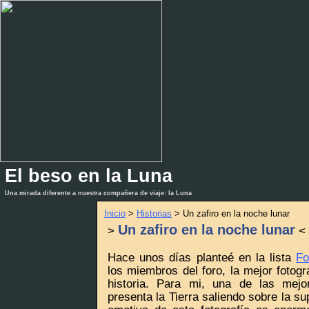
El beso en la Luna
_
_
Una mirada diferente a nuestra compañera de viaje: la Luna
Inicio
>
Historias
> Un zafiro en la noche lunar
Un zafiro en la noche lunar
>
<
Hace unos días planteé en la lista
Fo
los miembros del foro, la mejor fotogr
historia. Para mi, una de las mejo
presenta la Tierra saliendo sobre la su