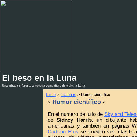
El beso en la Luna
_
_
Una mirada diferente a nuestra compañera de viaje: la Luna
Inicio
>
Historias
> Humor científico
Humor científico
>
<
En el número de julio de
Sky and Tele
de
Sidney Harris
, un dibujante ha
americanas y también en páginas 
Cartoon Plus
se pueden ver, clasific