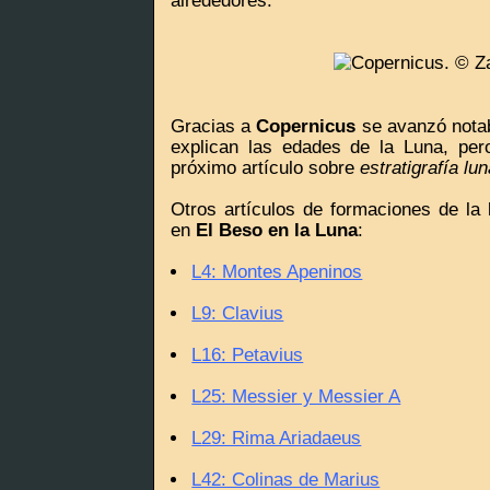
alrededores.
Gracias a
Copernicus
se avanzó notab
explican las edades de la Luna, per
próximo artículo sobre
estratigrafía lun
Otros artículos de formaciones de la 
en
El Beso en la Luna
:
L4: Montes Apeninos
L9: Clavius
L16: Petavius
L25: Messier y Messier A
L29: Rima Ariadaeus
L42: Colinas de Marius