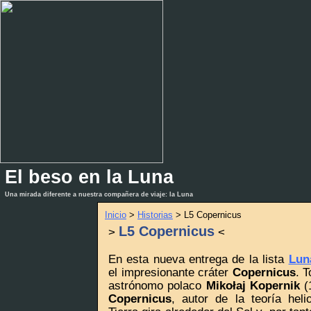
El beso en la Luna
_
_
Una mirada diferente a nuestra compañera de viaje: la Luna
Inicio
>
Historias
> L5 Copernicus
L5 Copernicus
>
<
En esta nueva entrega de la lista
Lun
el impresionante cráter
Copernicus
. 
astrónomo polaco
Mikołaj Kopernik
(
Copernicus
, autor de la teoría heli