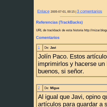
Enlace
3 comentarios
2005-07-01, 00:15 |
Referencias (TrackBacks)
URL de trackback de esta historia http://mizar.blo
Comentarios
1
De:
Javi
Jolín Paco. Estos artícul
imprimirlos y hacerse un 
buenos, si señor.
2
De:
MIgue
Al igual que Javi, opino 
artículos para guardar a s