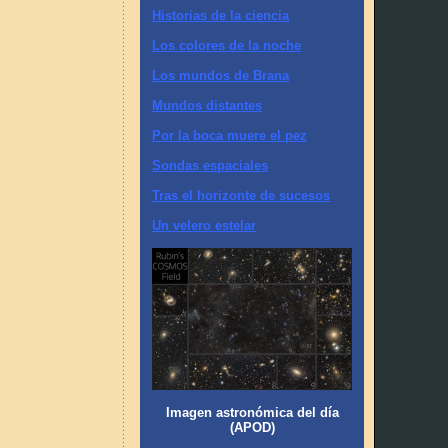
Historias de la ciencia
Los colores de la noche
Los mundos de Brana
Mundos distantes
Por la boca muere el pez
Sondas espaciales
Tras el horizonte de sucesos
Un velero estelar
Imagen astronómica del día
(APOD)