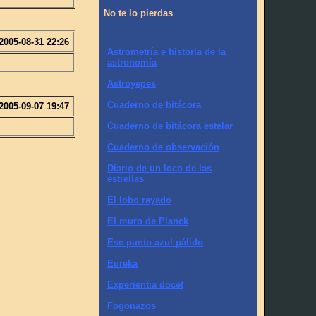
No te lo pierdas
2005-08-31 22:26
Astrometría e historia de la
astronomía
Astroyepes
Cuaderno de bitácora
2005-09-07 19:47
Cuaderno de bitácora estelar
Cuaderno de observación
Diario de un loco de las
estrellas
El lobo rayado
El muro de Planck
Ese punto azul pálido
Eureka
Experientia docet
Fogonazos