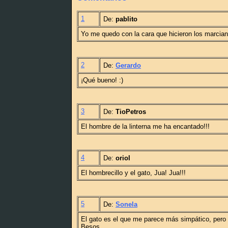
1
De:
pablito
Yo me quedo con la cara que hicieron los marciano
2
De:
Gerardo
¡Qué bueno! :)
3
De:
TioPetros
El hombre de la linterna me ha encantado!!!
4
De:
oriol
El hombrecillo y el gato, Jua! Jua!!!
5
De:
Sonela
El gato es el que me parece más simpático, pero d
Besos.