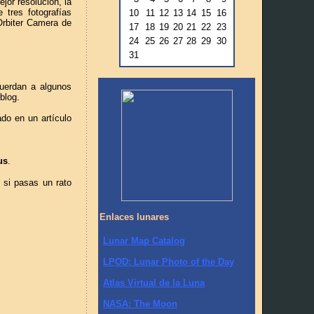
jor resolución, la
tres fotografías
10
11
12
13
14
15
16
Orbiter Camera de
17
18
19
20
21
22
23
24
25
26
27
28
29
30
31
uerdan a algunos
blog.
do en un artículo
us
.
 si pasas un rato
Enlaces lunares
Lunar Map Catalog
LPOD: Lunar Photo of the Day
Atlas Virtual de la Luna
NASA: The Moon