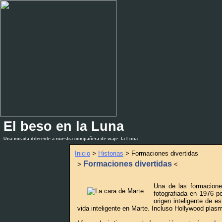
El beso en la Luna
_
_
Una mirada diferente a nuestra compañera de viaje: la Luna
Inicio
>
Historias
> Formaciones divertidas
Formaciones divertidas
>
<
Una de las formacion
fotografiada en 1976 p
origen inteligente de 
vida inteligente en Marte. Incluso Hollywood plas