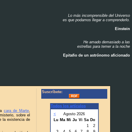
Lo más incomprensible del Universo
_
es que podamos llegar a comprenderlo.
_
Einstein
_
He amado demasiado a las
_
estrellas para temer a la noche
_
Epitafio de un astrónomo aficionado
_
Suscríbete:
Todos los artículos
sa
cara de Marte
,
<
Agosto 2026
isterio, sobre el
 la existencia de
Lu
Ma
Mi
Ju
Vi
Sa
Do
1
2
3
4
5
6
7
8
9