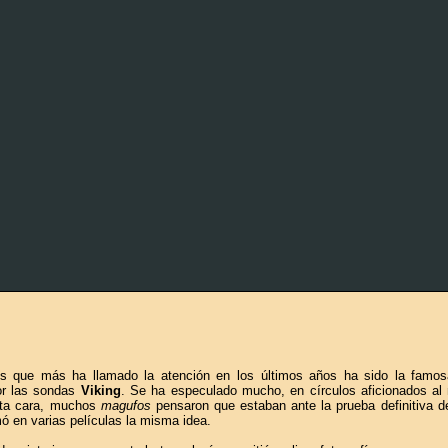
es que más ha llamado la atención en los últimos años ha sido la famo
or las sondas
Viking
. Se ha especulado mucho, en círculos aficionados al m
esta cara, muchos
magufos
pensaron que estaban ante la prueba definitiva de
mó en varias películas la misma idea.