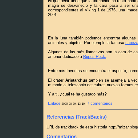
Ni que decir tiene que la formación no tenía nada 
magia se desvaneció y la cara pasó a ser una
correspondientes al Viking 1 de 1976, una imag
2001
En la luna también podemos encontrar algunas 
animales y objetos. Por ejemplo la famosa
cabeza
Algunas de las más llamativas son la cara de can
anterior dedicado a
Rupes Recta
.
Entre mis favoritas se encuentra el aspecto, par
El cráter
Aristarchus
también se asemeja a veces
mirando al telescopio descubres nuevas formas e
Y a ti, ¿cuál te ha gustado más?
Enlace
7 comentarios
2005-08-29, 13:10 |
Referencias (TrackBacks)
URL de trackback de esta historia http://mizar.blo
Comentarios