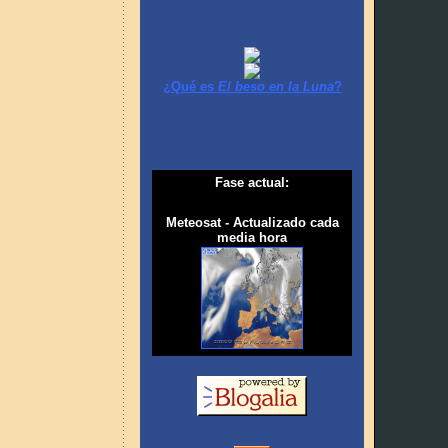
¿Qué es
El beso en la Luna
?
Fase actual:
Meteosat - Actualizado cada
media hora