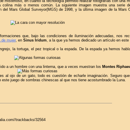
de misterioso, en cuanto la tecnología permitió realizar fotografías con una me
 colina más o menos común. La siguiente imagen muestra una serie de 
en del Mars Global Surveyor(MGS) de 1998, y la última imagen de la Mars 
formaciones que, bajo las condiciones de iluminación adecuadas, nos rec
 de mujer
, en
Sinus Iridum
, a la que ya hemos dedicado un artículo en este 
grejo, la tortuga, el pez tropical o la espada. De la espada ya hemos habla
ecido a un hombre con una linterna, que a veces muestran los
Montes Riphae
 al ojo de un gato, todo es cuestión de echarle imaginación. Seguro que
n este juego de sombras chinescas al que nos tiene acostumbrado la Luna.
galia.com//trackbacks/32564