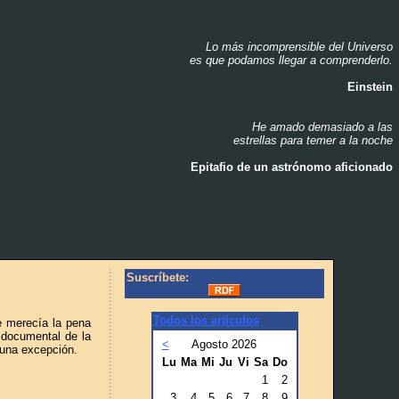
Lo más incomprensible del Universo
_
es que podamos llegar a comprenderlo.
_
Einstein
_
He amado demasiado a las
_
estrellas para temer a la noche
_
Epitafio de un astrónomo aficionado
_
Suscríbete:
Todos los artículos
e merecía la pena
 documental de la
<
Agosto 2026
 una excepción.
Lu
Ma
Mi
Ju
Vi
Sa
Do
1
2
3
4
5
6
7
8
9