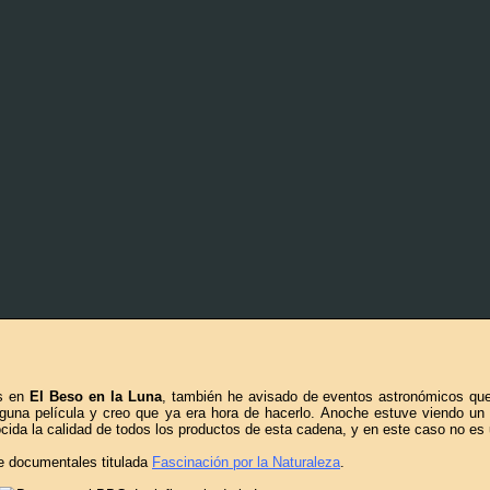
os en
El Beso en la Luna
, también he avisado de eventos astronómicos qu
guna película y creo que ya era hora de hacerlo. Anoche estuve viendo un
a la calidad de todos los productos de esta cadena, y en este caso no es
e documentales titulada
Fascinación por la Naturaleza
.