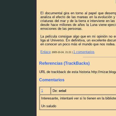
El documental gira en torno al papel que desemp
analiza el efecto de las mareas en la evolución y 
criaturas del mar y de la tierra e interviene en l
desde hace millones de años la Luna viene ejerc
emociones de las personas.
La película consigue algo que en mi opinión no e
liga al Universo. En definitiva, un excelente doc
en conocer un poco más el mundo que nos rodea.
Enlace
1 comentarios
2005-10-24, 21:21 |
Referencias (TrackBacks)
URL de trackback de esta historia http://mizar.blo
Comentarios
1
De:
oriol
Interesante, intentaré ver si lo tienen en la biblio
Un saludo