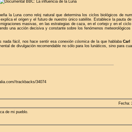
eña la Luna como reloj natural que determina los ciclos biológicos de nu
explica el origen y el futuro de nuestro único satélite. Establece la pauta de
as migraciones masivas, en las estrategias de caza, en el cortejo y en el cicl
iendo una acción decisiva y constante sobre los fenómenos meteorológicos 
s nada fácil, nos hace sentir esa
conexión cósmica
de la que hablaba
Carl
umental de divulgación recomendable no sólo para los lunáticos, sino para cua
galia.com//trackbacks/34074
Fecha:
teca de mi pueblo.