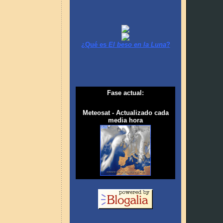
¿Qué es
El beso en la Luna
?
Fase actual:
Meteosat - Actualizado cada
media hora