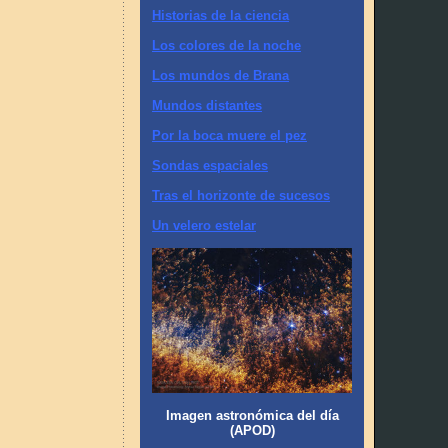
Historias de la ciencia
Los colores de la noche
Los mundos de Brana
Mundos distantes
Por la boca muere el pez
Sondas espaciales
Tras el horizonte de sucesos
Un velero estelar
Imagen astronómica del día
(APOD)