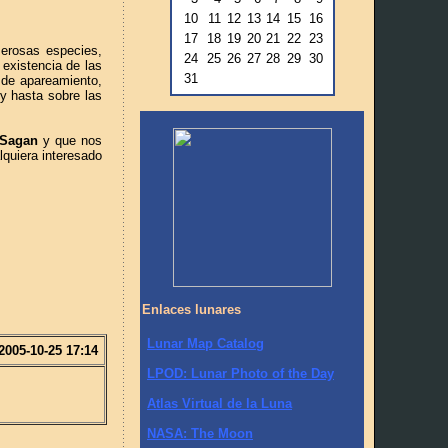
10
11
12
13
14
15
16
17
18
19
20
21
22
23
merosas especies,
24
25
26
27
28
29
30
 existencia de las
31
o de apareamiento,
y hasta sobre las
 Sagan
y que nos
lquiera interesado
Enlaces lunares
Lunar Map Catalog
2005-10-25 17:14
LPOD: Lunar Photo of the Day
Atlas Virtual de la Luna
NASA: The Moon