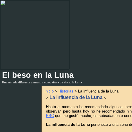
El beso en la Luna
_
_
Una mirada diferente a nuestra compañera de viaje: la Luna
Inicio
>
Historias
> La influencia de la Luna
La influencia de la Luna
>
<
Hasta el momento he recomendado algunos libr
observar, pero hasta hoy no he recomendado nin
BBC
que me gustó mucho, es sobradamente conocid
La influencia de la Luna
pertenece a una serie d