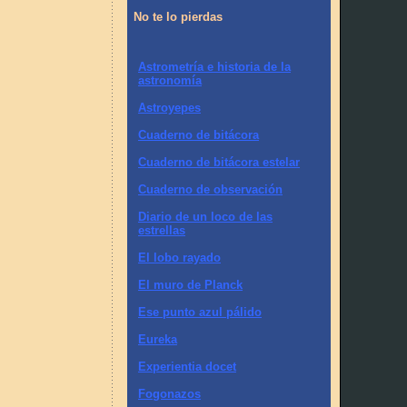
No te lo pierdas
Astrometría e historia de la
astronomía
Astroyepes
Cuaderno de bitácora
Cuaderno de bitácora estelar
Cuaderno de observación
Diario de un loco de las
estrellas
El lobo rayado
El muro de Planck
Ese punto azul pálido
Eureka
Experientia docet
Fogonazos