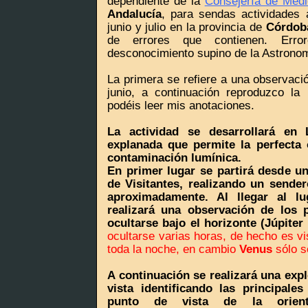
dependiente de la
Consejería de Medi
Andalucía
, para sendas actividades 
junio y julio en la provincia de
Córdob
de errores que contienen. Erro
desconocimiento supino de la Astrono
La primera se refiere a una observaci
junio, a continuación reproduzco la
podéis leer mis anotaciones.
La actividad se desarrollará en 
explanada que permite la perfecta 
contaminación lumínica.
En primer lugar se partirá desde u
de Visitantes, realizando un sende
aproximadamente. Al llegar al l
realizará una observación de los
ocultarse bajo el horizonte (Júpiter
ocultarse varias horas, de hecho es vi
toda la noche, en cambio
Venus
sólo s
A continuación se realizará una expl
vista identificando las principale
punto de vista de la orienta