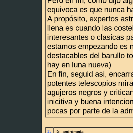
Pero en fin, como dijo al
equivoca es que nunca h
A propósito, expertos as
llena es cuando las cost
interesantes o clasicas p
estamos empezando es me
destacables del barullo to
hay en luna nueva)
En fin, seguid asi, encar
potentes telescopios mir
agujeros negros y critica
inicitiva y buena intencio
pocas por parte de la adm
13
De:
andrómeda