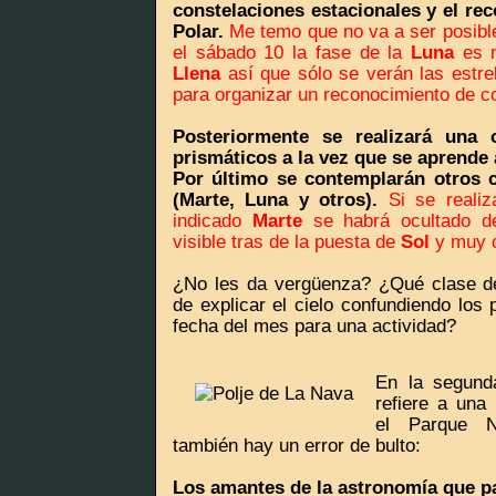
constelaciones estacionales y el rec
Polar.
Me temo que no va a ser posible
el sábado 10 la fase de la
Luna
es m
Llena
así que sólo se verán las estrel
para organizar un reconocimiento de c
Posteriormente se realizará una 
prismáticos a la vez que se aprende a 
Por último se contemplarán otros c
(Marte, Luna y otros).
Si se realiz
indicado
Marte
se habrá ocultado d
visible tras de la puesta de
Sol
y muy c
¿No les da vergüenza? ¿Qué clase de
de explicar el cielo confundiendo los 
fecha del mes para una actividad?
En la segund
refiere a una
el Parque N
también hay un error de bulto:
Los amantes de la astronomía que pa