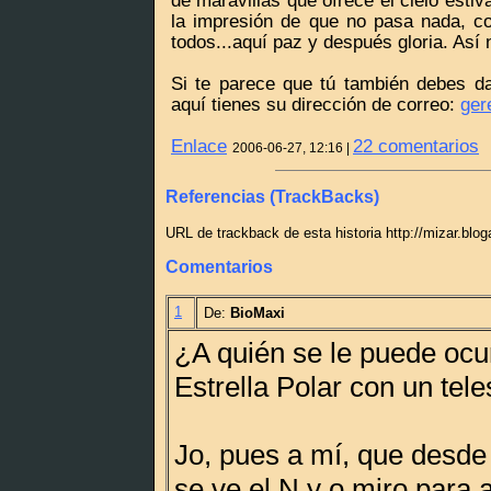
de maravillas que ofrece el cielo esti
la impresión de que no pasa nada, c
todos...aquí paz y después gloria. Así 
Si te parece que tú también debes da
aquí tienes su dirección de correo:
ger
Enlace
22 comentarios
2006-06-27, 12:16 |
Referencias (TrackBacks)
URL de trackback de esta historia http://mizar.blo
Comentarios
1
De:
BioMaxi
¿A quién se le puede ocur
Estrella Polar con un tel
Jo, pues a mí, que desde
se ve el N y o miro para a