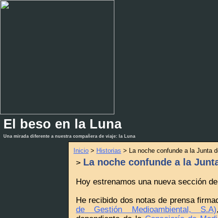
El beso en la Luna
_
_
Una mirada diferente a nuestra compañera de viaje: la Luna
Inicio
>
Historias
> La noche confunde a la Junta d
La noche confunde a la Junt
>
Hoy estrenamos una nueva sección d
He recibido dos notas de prensa firm
de Gestión Medioambiental, S.A)