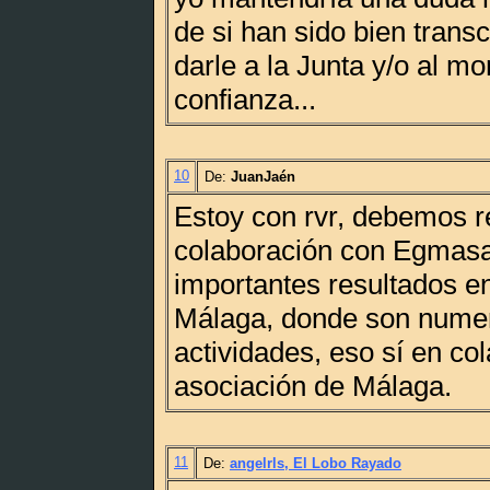
de si han sido bien transc
darle a la Junta y/o al mo
confianza...
10
De:
JuanJaén
Estoy con rvr, debemos r
colaboración con Egmasa
importantes resultados e
Málaga, donde son nume
actividades, eso sí en co
asociación de Málaga.
11
De:
angelrls, El Lobo Rayado