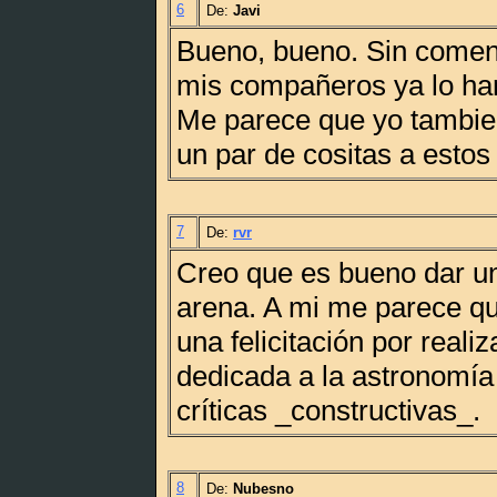
6
De:
Javi
Bueno, bueno. Sin comen
mis compañeros ya lo han
Me parece que yo tambien
un par de cositas a estos 
7
De:
rvr
Creo que es bueno dar un
arena. A mi me parece qu
una felicitación por reali
dedicada a la astronomía
críticas _constructivas_.
8
De:
Nubesno