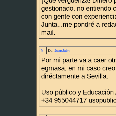
¡Qué vergüenza! Dinero 
gestionado, no entiendo
con gente con experiencia
Junta...me pondré a redac
mail.
5
De:
JuanJaén
Por mi parte va a caer ot
egmasa, en mi caso creo 
diréctamente a Sevilla.
Uso público y Educación
+34 955044717 usopubl