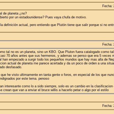
Fecha:
ual de planeta ¿no?
ubierto por un estadounidense? Pues vaya chufa de motivo.
efinición actual, pero entiendo que Plutón tiene que salir porque si no ent
Fecha:
omo tal no es un planeta, sino un KBO. Que Pluton fuera catalogado como tal
 casi 70 años antes que sus hermenos, y ademas se penso que era 5 veces m
final han empezado a surgir todo los pequeños mundos que hay mas alla de Nep
inicion actual de planeta me parece acertada y da un poco de orden a una situa
dado desfasado.
 que he visto ultimamente en tanta gente o foros, en especial de los que nun
 indignados por este tema. penoso
tan interesante como lo a sido siempre, solo es un cambio en la clasificacio
rean que van a enviar el bruce willis a hacerlo petar o algo por el estilo
Fecha: