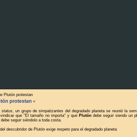
de Plutón protestan
utón protestan
<
u
status
, un grupo de simpatizantes del degradado planeta se reunió la se
ivindicar que "El tamaño no importa" y que
Plutón
debe seguir siendo un pl
 debe seguir siéndolo a toda costa.