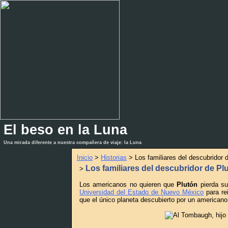
El beso en la Luna
_
_
Una mirada diferente a nuestra compañera de viaje: la Luna
Inicio
>
Historias
> Los familiares del descubridor 
Los familiares del descubridor de Pl
>
Los americanos no quieren que
Plutón
pierda s
Universidad del Estado de Nuevo México
para re
que el único planeta descubierto por un americano