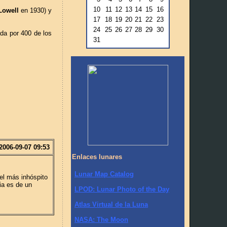
10
11
12
13
14
15
16
Lowell
en 1930) y
17
18
19
20
21
22
23
24
25
26
27
28
29
30
da por 400 de los
31
2006-09-07 09:53
Enlaces lunares
Lunar Map Catalog
el más inhóspito
cia es de un
LPOD: Lunar Photo of the Day
Atlas Virtual de la Luna
NASA: The Moon