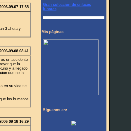
Gran colección de enlaces
2006-09-07 17:35
lunares
ran 3 ahora y
Mis páginas
2006-09-08 08:41
 es un accidente
ayor que la
tuno y a llegado
cion que no la
ca en su vida se
n que los humanos
Síguenos en:
2006-09-18 16:29