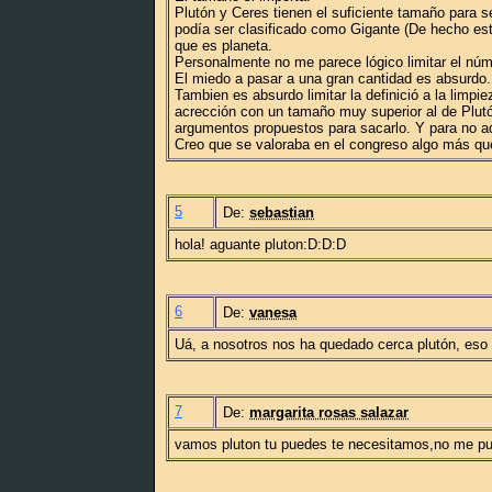
Plutón y Ceres tienen el suficiente tamaño para 
podía ser clasificado como Gigante (De hecho está
que es planeta.
Personalmente no me parece lógico limitar el núm
El miedo a pasar a una gran cantidad es absurdo.
Tambien es absurdo limitar la definició a la limpi
acrección con un tamaño muy superior al de Plutón
argumentos propuestos para sacarlo. Y para no ad
Creo que se valoraba en el congreso algo más que l
5
De:
sebastian
hola! aguante pluton:D:D:D
6
De:
vanesa
Uá, a nosotros nos ha quedado cerca plutón, eso e
7
De:
margarita rosas salazar
vamos pluton tu puedes te necesitamos,no me pued