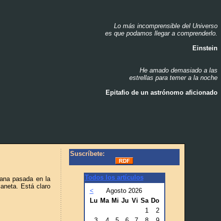
Lo más incomprensible del Universo
_
es que podamos llegar a comprenderlo.
_
Einstein
_
He amado demasiado a las
_
estrellas para temer a la noche
_
Epitafio de un astrónomo aficionado
_
Suscríbete:
Todos los artículos
mana pasada en la
aneta. Está claro
<
Agosto 2026
Lu
Ma
Mi
Ju
Vi
Sa
Do
1
2
3
4
5
6
7
8
9