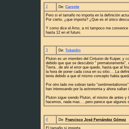
2
De:
Caronte
Pero si el tamaño no importa en la definición act
Por cierto, ¿que importa? ¿Que es el único desc
Y como dice el Amo, a mi tampoco me convence la d
hasta 12 en el futuro.
3
De:
Tokaidin
Pluton es un miembro del Cinturon de Kuiper, y c
debido que que se descubrio " prematuramente",
Tierra...de ahi el error que quedo, hasta que al 
la hora de poner cada cosa en su sitio.....La def
tenia debido a que el mismo concepto habia que
Por otro lado me sobran tanto "sentimentalismos"
han interesando por la astronomia y ahora saltan
Pluton sigue siendo Pluton, el mismo de antes y 
hacemos, nada mas.....pero parece que algunos se c
4
De:
Francisco José Fernández Gómez
El tamaño si importa.