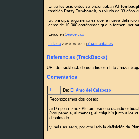
Entre los asistentes se encontraban
Al Tombaug
también
Patsy Tombaugh
, su viuda de 93 años qu
Su principal argumento es que la nueva definición
cerca de 10.000 astrónomos que la forman, por ta
Leído en
Space.com
Enlace
7 comentarios
2006-09-07, 02:11 |
Referencias (TrackBacks)
URL de trackback de esta historia http://mizar.blo
Comentarios
1
De:
El Amo del Calabozo
Reconozcamos dos cosas:
a) Da pena, ¿no? Plutón, ése que cuando estudiab
(nos parecía, al menos), el chiquitín junto a los 
desalmado...
y, más en serio, por otro lado la definición de Pl