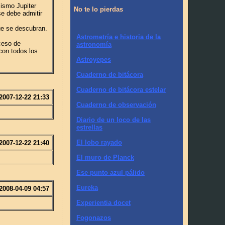
mismo Jupiter
No te lo pierdas
se debe admitir
ue se descubran.
Astrometría e historia de la
oceso de
astronomía
con todos los
Astroyepes
Cuaderno de bitácora
Cuaderno de bitácora estelar
2007-12-22 21:33
Cuaderno de observación
Diario de un loco de las
estrellas
El lobo rayado
2007-12-22 21:40
El muro de Planck
Ese punto azul pálido
Eureka
2008-04-09 04:57
Experientia docet
Fogonazos