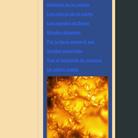
Historias de la ciencia
Los colores de la noche
Los mundos de Brana
Mundos distantes
Por la boca muere el pez
Sondas espaciales
Tras el horizonte de sucesos
Un velero estelar