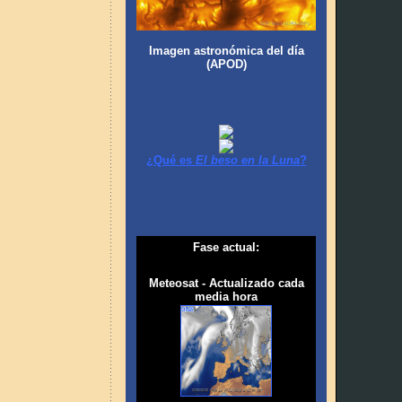
Imagen astronómica del día
(APOD)
¿Qué es
El beso en la Luna
?
Fase actual:
Meteosat - Actualizado cada
media hora