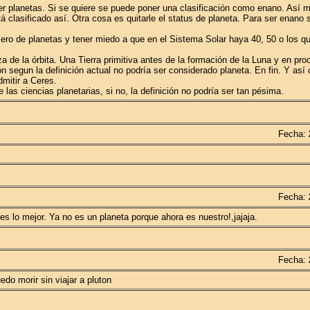
ser planetas. Si se quiere se puede poner una clasificación como enano. Así 
 clasificado así. Otra cosa es quitarle el status de planeta. Para ser enano 
ero de planetas y tener miedo a que en el Sistema Solar haya 40, 50 o los q
eza de la órbita. Una Tierra primitiva antes de la formación de la Luna y en pr
 segun la definición actual no podría ser considerado planeta. En fin. Y así 
mitir a Ceres.
as ciencias planetarias, si no, la definición no podría ser tan pésima.
Fecha:
Fecha:
s lo mejor. Ya no es un planeta porque ahora es nuestro!,jajaja.
Fecha:
o morir sin viajar a pluton