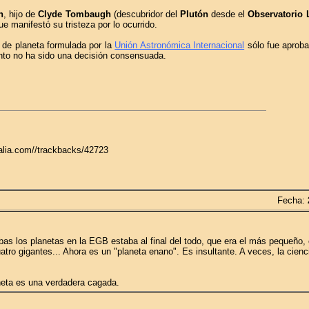
h
, hijo de
Clyde Tombaugh
(descubridor del
Plutón
desde el
Observatorio 
e manifestó su tristeza por lo ocurrido.
 de planeta formulada por la
Unión Astronómica Internacional
sólo fue aproba
nto no ha sido una decisión consensuada.
galia.com//trackbacks/42723
Fecha:
as los planetas en la EGB estaba al final del todo, que era el más pequeño, 
cuatro gigantes... Ahora es un "planeta enano". Es insultante. A veces, la cien
aneta es una verdadera cagada.