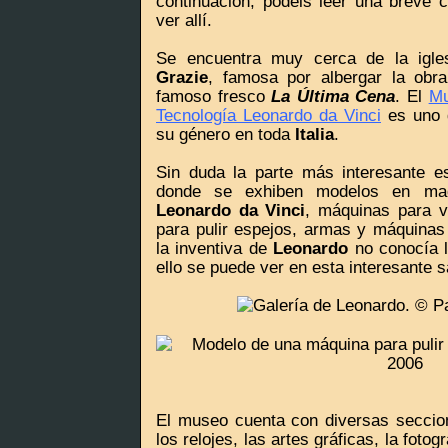
continuación, podéis leer una breve 
ver allí.
Se encuentra muy cerca de la igl
Grazie
, famosa por albergar la ob
famoso fresco
La Última Cena
. El
Mu
Tecnología Leonardo da Vinci
es uno 
su género en toda
Italia
.
Sin duda la parte más interesante es
donde se exhiben modelos en mad
Leonardo da Vinci
, máquinas para vo
para pulir espejos, armas y máquinas
la inventiva de
Leonardo
no conocía l
ello se puede ver en esta interesante s
El museo cuenta con diversas seccion
los relojes, las artes gráficas, la fotogr