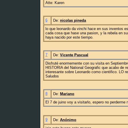
Atte: Karen
6
De:
nicolas pineda
lo que leonardo da vinchi hace en sus inventos es 
cada cosa que hase una pasion, y la rebela en su
haya nacido por este tiempo.
7
De:
Vicente Pascual
Disfruté enormemente con su visita en Septiembr
HISTORIA del National Geografic que acabo de rec
interesante sobre Leonardo como cientifico. LO r
Saludos
8
De:
Mariano
El 7 de juino voy a visitarlo, espero no perderme n
9
De:
Anónimo