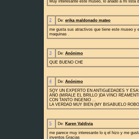
Muy interesante este museo, lo añado a mi lista de
2
De:
erika maldonado mateo
me gusta sus atractivos que tiene este museo y e
maquinas .
3
De:
Anónimo
QUE BUENO CHE
4
De:
Anónimo
SOY UN EXPERTO EN ANTIGüEDADES Y ESAS
AÑO (MIRALE EL BRILLO )DA VINCI REAMEN
CON TANTO INGENIO ...
LA VERDAD MUY BIEN (MY BISABUELO ROBO
5
De:
Karen Valdivia
me parece muy interesante lo q el hizo y me gus
inventos.Gracias