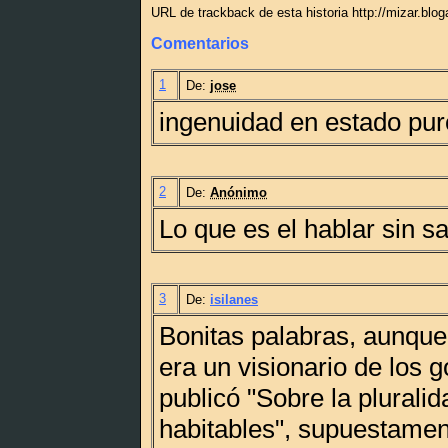
URL de trackback de esta historia http://mizar.blo
Comentarios
1
De:
jose
ingenuidad en estado pur
2
De:
Anónimo
Lo que es el hablar sin sa
3
De:
isilanes
Bonitas palabras, aunqu
era un visionario de los 
publicó "Sobre la plurali
habitables", supuestame