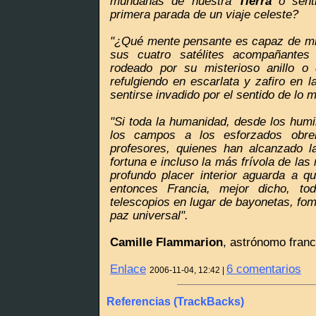
mundanas de nuestra
Tierra
o senti
primera parada de un viaje celeste?
"¿Qué mente pensante es capaz de mir
sus cuatro satélites acompañante
rodeado por su misterioso anillo o 
refulgiendo en escarlata y zafiro en l
sentirse invadido por el sentido de lo m
"Si toda la humanidad, desde los humi
los campos a los esforzados obre
profesores, quienes han alcanzado l
fortuna e incluso la más frívola de las
profundo placer interior aguarda a qu
entonces Francia, mejor dicho, to
telescopios en lugar de bayonetas, fome
paz universal".
Camille Flammarion
, astrónomo fran
Enlace
6 comentarios
2006-11-04, 12:42 |
Referencias (TrackBacks)