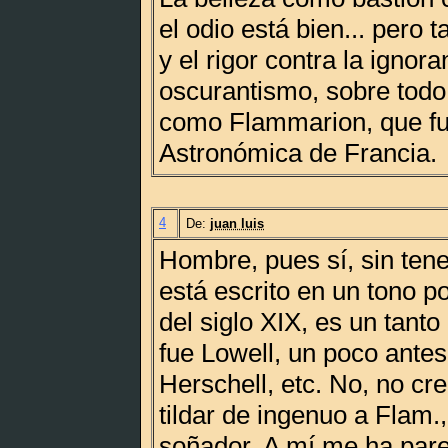
el odio está bien... pero 
y el rigor contra la ignora
oscurantismo, sobre todo 
como Flammarion, que fu
Astronómica de Francia.
4
De:
juan luis
Hombre, pues sí, sin ten
está escrito en un tono po
del siglo XIX, es un tant
fue Lowell, un poco ante
Herschell, etc. No, no cr
tildar de ingenuo a Flam.
soñador. A mí me ha pare