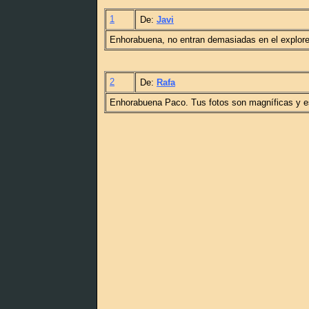
1
De:
Javi
Enhorabuena, no entran demasiadas en el explor
2
De:
Rafa
Enhorabuena Paco. Tus fotos son magníficas y es