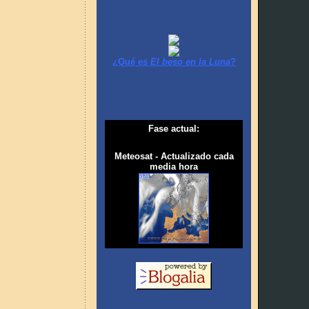
¿Qué es
El beso en la Luna
?
Fase actual:
Meteosat - Actualizado cada
media hora