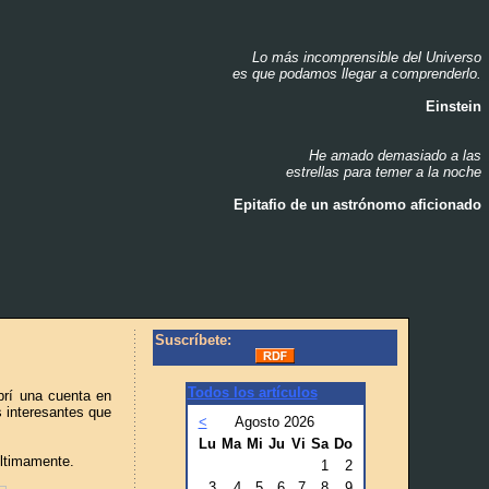
Lo más incomprensible del Universo
_
es que podamos llegar a comprenderlo.
_
Einstein
_
He amado demasiado a las
_
estrellas para temer a la noche
_
Epitafio de un astrónomo aficionado
_
Suscríbete:
Todos los artículos
brí una cuenta en
 interesantes que
<
Agosto 2026
Lu
Ma
Mi
Ju
Vi
Sa
Do
últimamente.
1
2
3
4
5
6
7
8
9