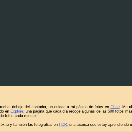
echa, debajo del contador, un enlace a mi página de fotos en
Flickr
. Me a
ado en
Explore
, una página que cada día recoge algunas de las 500 fotos más
 de fotos cada minuto.
éxito y también las fotografías en
HDR
, una técnica que estoy aprendiendo 