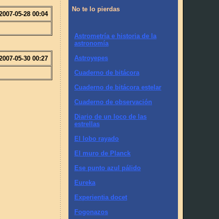
No te lo pierdas
2007-05-28 00:04
Astrometría e historia de la
astronomía
Astroyepes
2007-05-30 00:27
Cuaderno de bitácora
Cuaderno de bitácora estelar
Cuaderno de observación
Diario de un loco de las
estrellas
El lobo rayado
El muro de Planck
Ese punto azul pálido
Eureka
Experientia docet
Fogonazos