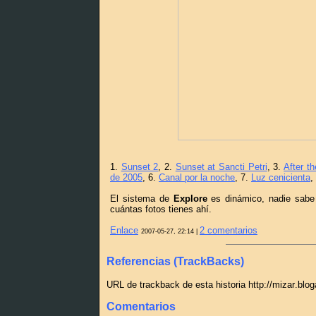
1.
Sunset 2
, 2.
Sunset at Sancti Petri
, 3.
After t
de 2005
, 6.
Canal por la noche
, 7.
Luz cenicienta
,
El sistema de
Explore
es dinámico, nadie sabe 
cuántas fotos tienes ahí.
Enlace
2 comentarios
2007-05-27, 22:14 |
Referencias (TrackBacks)
URL de trackback de esta historia http://mizar.blo
Comentarios