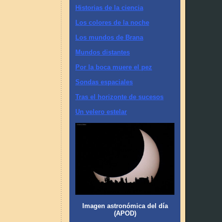
Historias de la ciencia
Los colores de la noche
Los mundos de Brana
Mundos distantes
Por la boca muere el pez
Sondas espaciales
Tras el horizonte de sucesos
Un velero estelar
Imagen astronómica del día
(APOD)