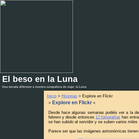
El beso en la Luna
_
_
Una mirada diferente a nuestra compañera de viaje: la Luna
Inicio
>
Historias
> Explore en Flickr
Explore en Flickr
>
<
Desde hace algunas semanas podéis ver a la der
febrero y desde entonces
12 fotografías
han entr
se han subido al servidor y se suben varios miles
Parece ser que las imágenes astronómicas tienen 