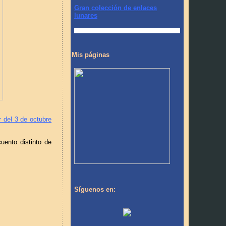
Gran colección de enlaces
lunares
Mis páginas
r del 3 de octubre
uento distinto de
Síguenos en: