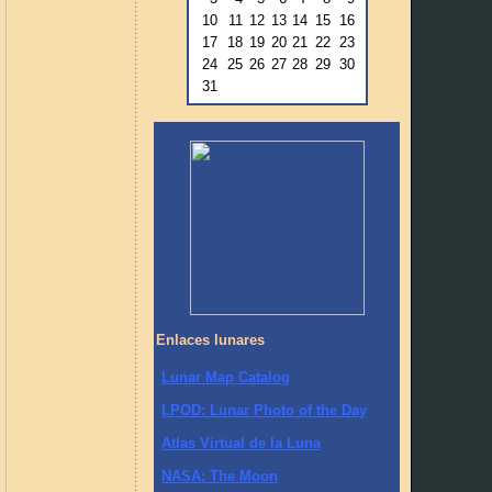
10
11
12
13
14
15
16
17
18
19
20
21
22
23
24
25
26
27
28
29
30
31
Enlaces lunares
Lunar Map Catalog
LPOD: Lunar Photo of the Day
Atlas Virtual de la Luna
NASA: The Moon