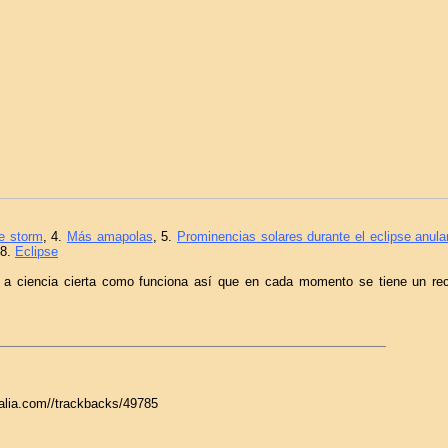
he storm
, 4.
Más amapolas
, 5.
Prominencias solares durante el eclipse anula
 8.
Eclipse
a ciencia cierta como funciona así que en cada momento se tiene un rec
galia.com//trackbacks/49785