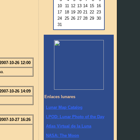
10
11
12
13
14
15
16
17
18
19
20
21
22
23
24
25
26
27
28
29
30
31
2007-10-26 12:00
na.
2007-10-26 14:09
Enlaces lunares
Lunar Map Catalog
LPOD: Lunar Photo of the Day
2007-10-27 16:26
Atlas Virtual de la Luna
NASA: The Moon