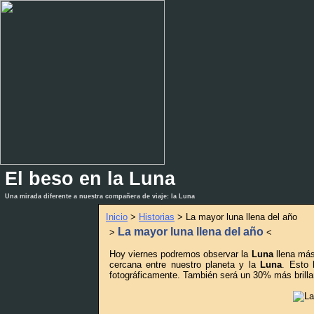
El beso en la Luna
_
_
Una mirada diferente a nuestra compañera de viaje: la Luna
Inicio
>
Historias
> La mayor luna llena del año
La mayor luna llena del año
>
<
Hoy viernes podremos observar la
Luna
llena más
cercana entre nuestro planeta y la
Luna
. Esto 
fotográficamente. También será un 30% más brilla