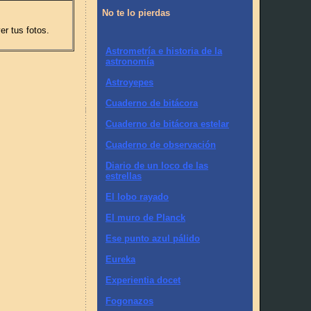
No te lo pierdas
er tus fotos.
Astrometría e historia de la
astronomía
Astroyepes
Cuaderno de bitácora
Cuaderno de bitácora estelar
Cuaderno de observación
Diario de un loco de las
estrellas
El lobo rayado
El muro de Planck
Ese punto azul pálido
Eureka
Experientia docet
Fogonazos