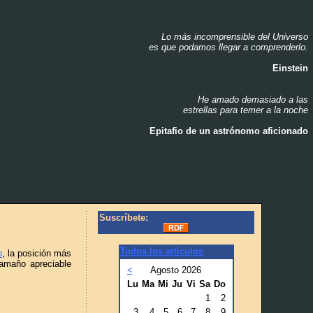
Lo más incomprensible del Universo
_
es que podamos llegar a comprenderlo.
_
Einstein
_
He amado demasiado a las
_
estrellas para temer a la noche
_
Epitafio de un astrónomo aficionado
_
Suscríbete:
Todos los artículos
o
, la posición más
amaño apreciable
<
Agosto 2026
Lu
Ma
Mi
Ju
Vi
Sa
Do
1
2
3
4
5
6
7
8
9