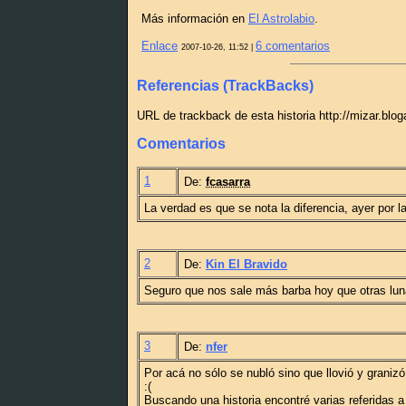
Más información en
El Astrolabio
.
Enlace
6 comentarios
2007-10-26, 11:52 |
Referencias (TrackBacks)
URL de trackback de esta historia http://mizar.blo
Comentarios
1
De:
fcasarra
La verdad es que se nota la diferencia, ayer por l
2
De:
Kin El Bravido
Seguro que nos sale más barba hoy que otras lun
3
De:
nfer
Por acá no sólo se nubló sino que llovió y granizó.
:(
Buscando una historia encontré varias referidas a 