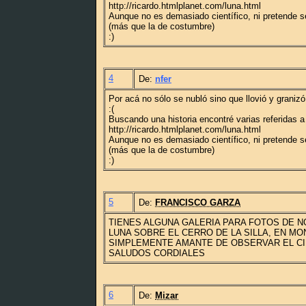
http://ricardo.htmlplanet.com/luna.html
Aunque no es demasiado científico, ni pretende se
(más que la de costumbre)
:)
4
De:
nfer
Por acá no sólo se nubló sino que llovió y granizó.
:(
Buscando una historia encontré varias referidas a 
http://ricardo.htmlplanet.com/luna.html
Aunque no es demasiado científico, ni pretende se
(más que la de costumbre)
:)
5
De:
FRANCISCO GARZA
TIENES ALGUNA GALERIA PARA FOTOS DE 
LUNA SOBRE EL CERRO DE LA SILLA, EN M
SIMPLEMENTE AMANTE DE OBSERVAR EL CI
SALUDOS CORDIALES
6
De:
Mizar