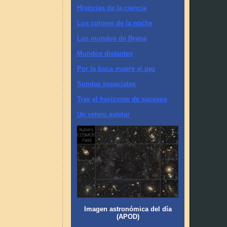
Historias de la ciencia
Los colores de la noche
Los mundos de Brana
Mundos distantes
Por la boca muere el pez
Sondas espaciales
Tras el horizonte de sucesos
Un velero estelar
Imagen astronómica del día
(APOD)