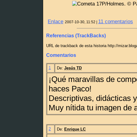
Enlace
11 comentarios
2007-10-30, 11:52 |
Referencias (TrackBacks)
URL de trackback de esta historia http://mizar.blo
Comentarios
1
De:
Jesús TD
¡Qué maravillas de comp
haces Paco!
Descriptivas, didácticas y
Muy nítida tu imagen de a
2
De:
Enrique LC