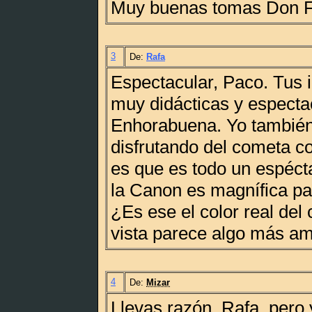
Muy buenas tomas Don F
3
De:
Rafa
Espectacular, Paco. Tus
muy didácticas y especta
Enhorabuena. Yo también
disfrutando del cometa 
es que es todo un espéct
la Canon es magnífica pa
¿Es ese el color real del
vista parece algo más ama
4
De:
Mizar
Llevas razón, Rafa, pero