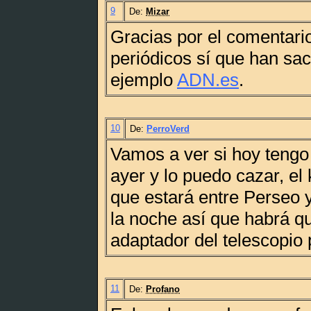
9
De:
Mizar
Gracias por el comentari
periódicos sí que han sac
ejemplo
ADN.es
.
10
De:
PerroVerd
Vamos a ver si hoy tengo
ayer y lo puedo cazar, el
que estará entre Perseo
la noche así que habrá qu
adaptador del telescopio 
11
De:
Profano