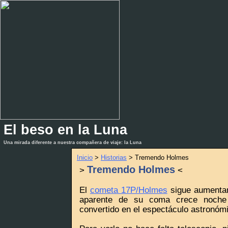
El beso en la Luna
_
_
Una mirada diferente a nuestra compañera de viaje: la Luna
Inicio
>
Historias
> Tremendo Holmes
Tremendo Holmes
>
<
El
cometa 17P/Holmes
sigue aumentan
aparente de su coma crece noche
convertido en el espectáculo astronóm