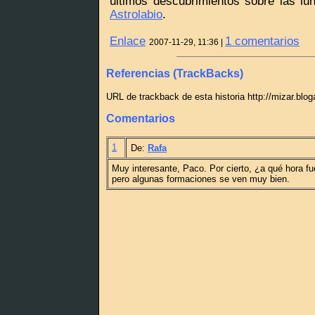
últimos descubrimientos sobre las l
Astrolabio
.
Enlace
1 comentarios
2007-11-29, 11:36 |
Referencias (TrackBacks)
URL de trackback de esta historia http://mizar.blo
Comentarios
1
De:
Rafa
Muy interesante, Paco. Por cierto, ¿a qué hora fu
pero algunas formaciones se ven muy bien.