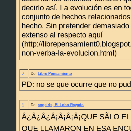
decirlo así. La evolución es en t
conjunto de hechos relacionados
hecho. Sin pretender demasiado
extenso al respecto aquí
(http://librepensamient0.blogspo
non-verba-la-evolucion.html)
3
De:
Libre Pensamiento
PD: no se que ocurre que no pud
4
De:
angelrls, El Lobo Rayado
Â¿Â¿Â¿Â¡Â¡Â¡Â¡QUE SÃLO EL
QUE LLAMARON EN ESA ENC