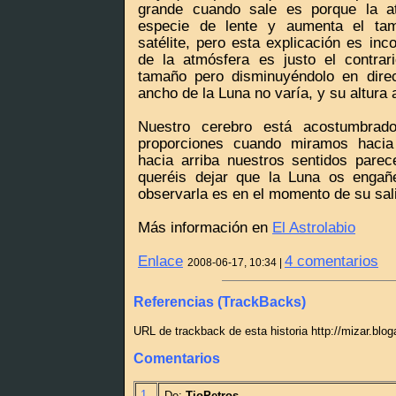
grande cuando sale es porque la 
especie de lente y aumenta el ta
satélite, pero esta explicación es inc
de la atmósfera es justo el contrar
tamaño pero disminuyéndolo en direcc
ancho de la Luna no varía, y su altura
Nuestro cerebro está acostumbrado
proporciones cuando miramos hacia 
hacia arriba nuestros sentidos pare
queréis dejar que la Luna os engañ
observarla es en el momento de su sal
Más información en
El Astrolabio
Enlace
4 comentarios
2008-06-17, 10:34 |
Referencias (TrackBacks)
URL de trackback de esta historia http://mizar.blo
Comentarios
1
De:
TioPetros