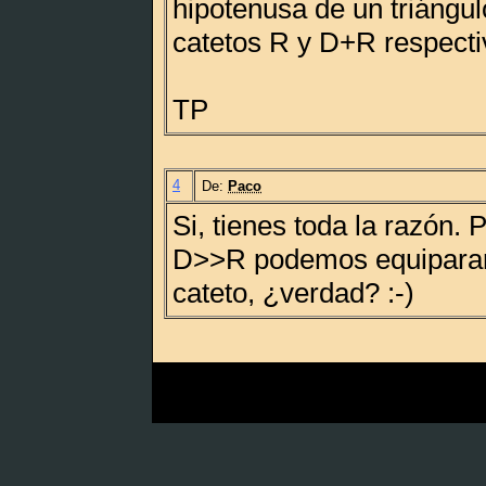
hipotenusa de un triángul
catetos R y D+R respect
TP
4
De:
Paco
Si, tienes toda la razón.
D>>R podemos equiparar 
cateto, ¿verdad? :-)