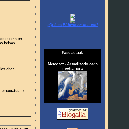
¿Qué es
El beso en la Luna
?
o se quema en
s larisas
Fase actual:
Meteosat - Actualizado cada
media hora
las altas
a temperatura o