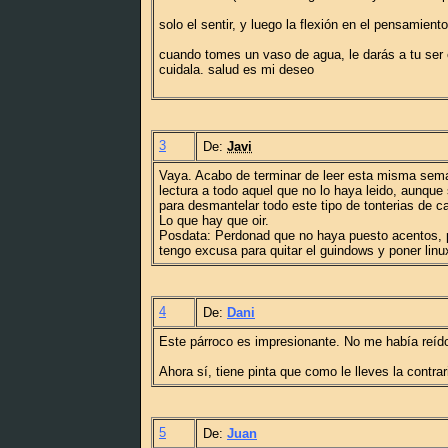
solo el sentir, y luego la flexión en el pensamient
cuando tomes un vaso de agua, le darás a tu ser 
cuidala. salud es mi deseo
3
De:
Javi
Vaya. Acabo de terminar de leer esta misma sem
lectura a todo aquel que no lo haya leido, aunqu
para desmantelar todo este tipo de tonterias de ca
Lo que hay que oir.
Posdata: Perdonad que no haya puesto acentos, pe
tengo excusa para quitar el guindows y poner lin
4
De:
Dani
Este párroco es impresionante. No me había reído
Ahora sí, tiene pinta que como le lleves la contrari
5
De:
Juan