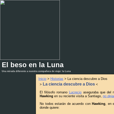
El beso en la Luna
_
_
Una mirada diferente a nuestra compañera de viaje: la Luna
Inicio
>
Historias
> La ciencia descubre a Dios
La ciencia descubre a Dios
>
<
El filósofo romano
Lucrecio
aseguraba que del m
Hawking
en su reciente visita a Santiago,
no deja
No todos estarán de acuerdo con
Hawking
, en 
donde quiere: