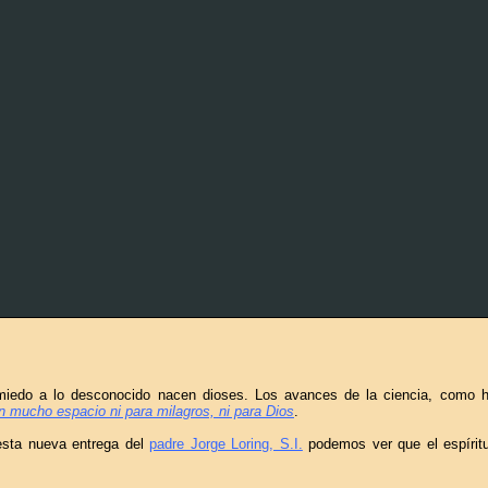
iedo a lo desconocido nacen dioses. Los avances de la ciencia, como 
n mucho espacio ni para milagros, ni para Dios
.
esta nueva entrega del
padre Jorge Loring, S.I.
podemos ver que el espíritu