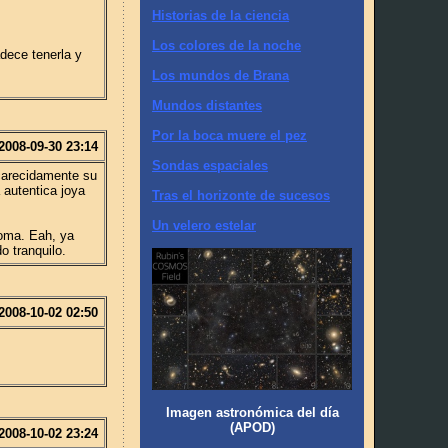
Historias de la ciencia
Los colores de la noche
dece tenerla y
Los mundos de Brana
Mundos distantes
Por la boca muere el pez
2008-09-30 23:14
Sondas espaciales
carecidamente su
 autentica joya
Tras el horizonte de sucesos
Un velero estelar
ioma. Eah, ya
o tranquilo.
2008-10-02 02:50
Imagen astronómica del día
(APOD)
2008-10-02 23:24