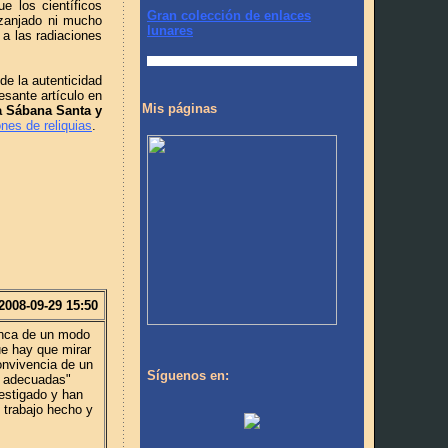
ue los científicos
Gran colección de enlaces
 zanjado ni mucho
lunares
 a las radiaciones
de la autenticidad
esante artículo en
Mis páginas
la Sábana Santa y
ones de reliquias
.
2008-09-29 15:50
enca de un modo
ue hay que mirar
onvivencia de un
Síguenos en:
as adecuadas"
vestigado y han
 trabajo hecho y