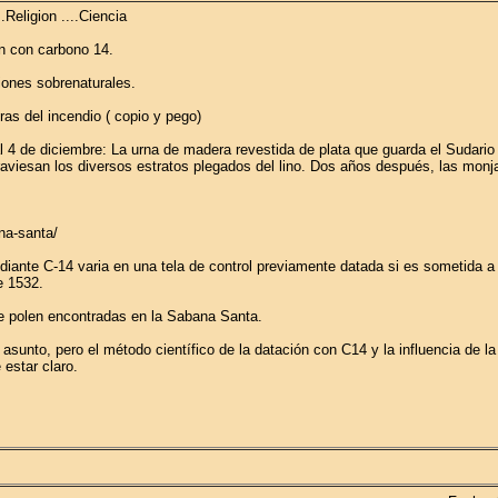
.Religion ....Ciencia
n con carbono 14.
ciones sobrenaturales.
ras del incendio ( copio y pego)
l 4 de diciembre: La urna de madera revestida de plata que guarda el Sudari
raviesan los diversos estratos plegados del lino. Dos años después, las monja
na-santa/
diante C-14 varia en una tela de control previamente datada si es sometida a 
e 1532.
de polen encontradas en la Sabana Santa.
asunto, pero el método científico de la datación con C14 y la influencia de l
 estar claro.