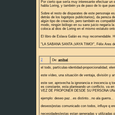
Por cierto que sería muy interesante efectuar un 
habla Loring, y también ya de paso de lo que pu
Sobre el resto de disparates de este personaje e
detrás de los logotipos publicitarios), da perez
algún tipo de creación, pero también es compatib
modo, ningún biólogo en su sano juicio negaría la
coloca al dios de Loring en el mismo estatuto ont
El libro de Eslava Galán es muy recomendable. 
"LA SABANA SANTA ¡VAYA TIMO!", Félix Ares de 
2
De:
anibal
el todo, partículas-identidad-proporcionalidad, el
este vídeo, una situación de ventaja, división y 
este ser, aprovecha la ignorancia e inocencia q to
es constante, esta planteando un conflicto, va en
VEZ DE PROPONER DESDE SU PERSONA UNA A
ejemplo: deseo paz...es distinto...no ala guerra...
deseos(estas comunicado con todos, influye q ere
necesidades(estas estan generadas y utilizadas 