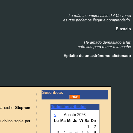
Lo más incomprensible del Universo
_
es que podamos llegar a comprenderlo.
_
Einstein
_
He amado demasiado a las
_
estrellas para temer a la noche
_
Epitafio de un astrónomo aficionado
_
Suscríbete:
Todos los artículos
ha dicho
Stephen
<
Agosto 2026
Lu
Ma
Mi
Ju
Vi
Sa
Do
 divino sopla por
1
2
3
4
5
6
7
8
9