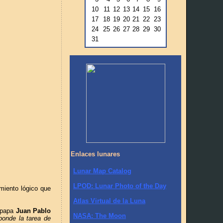
10
11
12
13
14
15
16
17
18
19
20
21
22
23
24
25
26
27
28
29
30
31
Enlaces lunares
Lunar Map Catalog
LPOD: Lunar Photo of the Day
miento lógico que
Atlas Virtual de la Luna
l papa
Juan Pablo
NASA: The Moon
sponde la tarea de