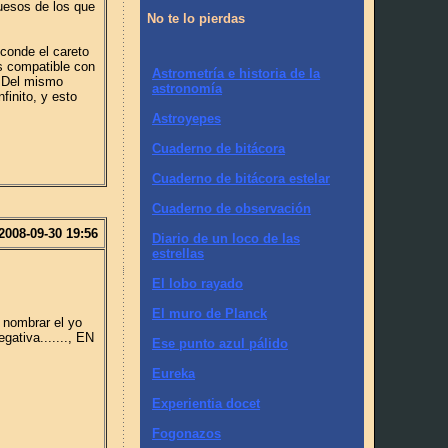
huesos de los que
No te lo pierdas
sconde el careto
s compatible con
Astrometría e historia de la
. Del mismo
astronomía
finito, y esto
Astroyepes
Cuaderno de bitácora
Cuaderno de bitácora estelar
Cuaderno de observación
2008-09-30 19:56
Diario de un loco de las
estrellas
El lobo rayado
El muro de Planck
e nombrar el yo
ativa......., EN
Ese punto azul pálido
Eureka
Experientia docet
Fogonazos