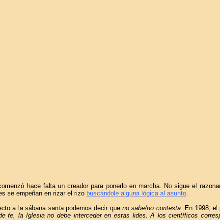
o comenzó hace falta un creador para ponerlo en marcha. No sigue el razona
tes se empeñan en rizar el rizo
buscándole alguna lógica al asunto
.
especto a la sábana santa podemos decir que
no sabe/no contesta
. En 1998, e
 fe, la Iglesia no debe interceder en estas lides. A los científicos corre