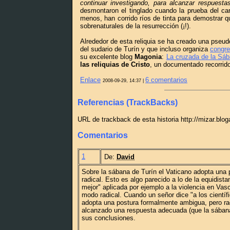
continuar investigando, para alcanzar respuest
desmontaron el tinglado cuando la prueba del c
menos, han corrido ríos de tinta para demostrar q
sobrenaturales de la resurrección (¡!).
Alrededor de esta reliquia se ha creado una pseud
del sudario de Turín y que incluso organiza
congre
su excelente blog
Magonia
:
La cruzada de la Sá
las reliquias de Cristo
, un documentado recorrido
Enlace
6 comentarios
2008-09-29, 14:37 |
Referencias (TrackBacks)
URL de trackback de esta historia http://mizar.blo
Comentarios
1
De:
David
Sobre la sábana de Turín el Vaticano adopta una
radical. Esto es algo parecido a lo de la equidist
mejor" aplicada por ejemplo a la violencia en Va
modo radical. Cuando un señor dice "a los científ
adopta una postura formalmente ambigua, pero radi
alcanzado una respuesta adecuada (que la sábana 
sus conclusiones.