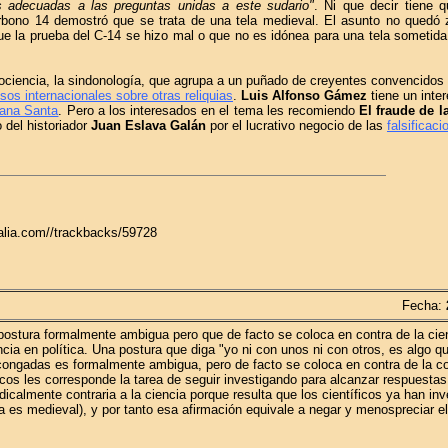
as adecuadas a las preguntas unidas a este sudario"
. Ni que decir tiene q
arbono 14 demostró que se trata de una tela medieval. El asunto no quedó
ue la prueba del C-14 se hizo mal o que no es idónea para una tela sometida
ociencia, la sindonología, que agrupa a un puñado de creyentes convencidos 
sos internacionales sobre otras reliquias
.
Luis Alfonso Gámez
tiene un inter
bana Santa
. Pero a los interesados en el tema les recomiendo
El fraude de 
 del historiador
Juan Eslava Galán
por el lucrativo negocio de las
falsificaci
galia.com//trackbacks/59728
Fecha:
 postura formalmente ambigua pero que de facto se coloca en contra de la ci
ancia en política. Una postura que diga "yo ni con unos ni con otros, es algo q
scongadas es formalmente ambigua, pero de facto se coloca en contra de la c
icos les corresponde la tarea de seguir investigando para alcanzar respuest
calmente contraria a la ciencia porque resulta que los científicos ya han in
es medieval), y por tanto esa afirmación equivale a negar y menospreciar el