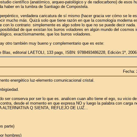
estudio científico (anatómico, arqueo-patológico y de radiocarbono) de esos 
eda haber en la tumbra de Santiago de Compostela.
sperpéntico, verdadera caricatura de sí mismo (hacer gracia ver cómo se le e
a decir mucho más. Quizá solo que tiene razón en que la cosmología moderna e
le con lo contrario: simplemente es algo sobre lo que no se puede decir nada
 posibilidad de que existan los burros voladores en algún mundo del cosmos in
ológico, exactísimamente, que los burros voladores.
Hay otro también muy bueno y complementario que es este:
Blas, editorial LAETOLI, 133 pags, ISBN: 9788493486228, Edición:1ª, 2006
Fecha:
emento energético luz-elemento comunicacional cristal.
ambigüedad.
do ser conserva por ser lo que es. analicen cuan alto tiene el ego, su vicio d
 contra, desde el momento en que expresa NO y luego la palabra con carga neg
LTERNATIVA Q SIENTA, REFLEJO DE LUZ...
s parte)
por hombres)