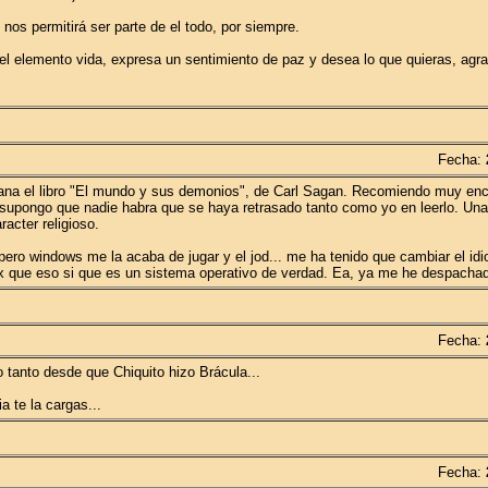
o nos permitirá ser parte de el todo, por siempre.
el elemento vida, expresa un sentimiento de paz y desea lo que quieras, agra
Fecha:
ana el libro "El mundo y sus demonios", de Carl Sagan. Recomiendo muy en
e supongo que nadie habra que se haya retrasado tanto como yo en leerlo. Una
racter religioso.
ro windows me la acaba de jugar y el jod... me ha tenido que cambiar el id
ux que eso si que es un sistema operativo de verdad. Ea, ya me he despachad
Fecha:
 tanto desde que Chiquito hizo Brácula...
a te la cargas...
Fecha: