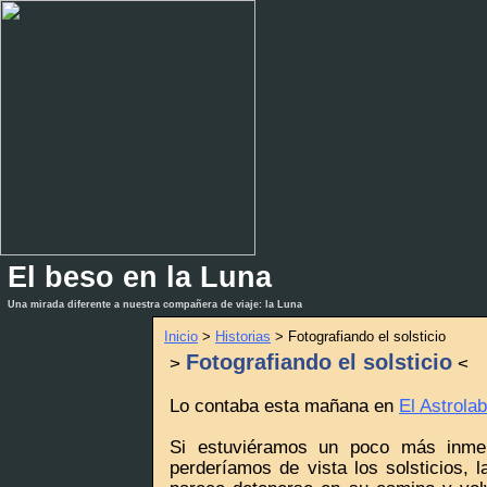
El beso en la Luna
_
_
Una mirada diferente a nuestra compañera de viaje: la Luna
Inicio
>
Historias
> Fotografiando el solsticio
Fotografiando el solsticio
>
<
Lo contaba esta mañana en
El Astrolab
Si estuviéramos un poco más inme
perderíamos de vista los solsticios, 