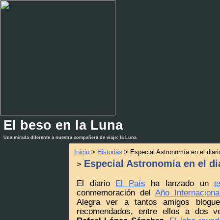
El beso en la Luna
_
_
Una mirada diferente a nuestra compañera de viaje: la Luna
Inicio
>
Historias
> Especial Astronomía en el diari
Especial Astronomía en el dia
>
El diario
El País
ha lanzado un
e
conmemoración del
Año Internacion
Alegra ver a tantos amigos blogue
recomendados, entre ellos a dos 