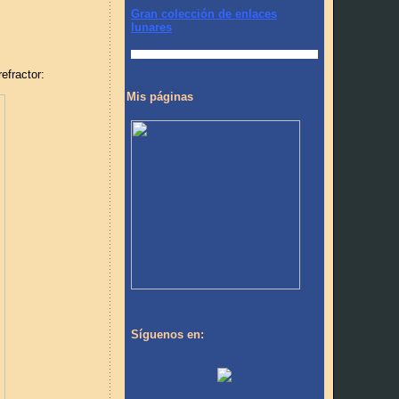
Gran colección de enlaces
lunares
efractor:
Mis páginas
Síguenos en: