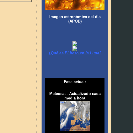
Imagen astronómica del día
(APOD)
¿Qué es
El beso en la Luna
?
Fase actual:
Meteosat - Actualizado cada
media hora