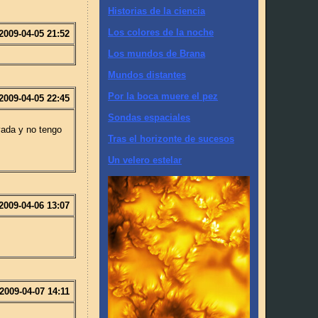
Historias de la ciencia
Los colores de la noche
2009-04-05 21:52
Los mundos de Brana
Mundos distantes
Por la boca muere el pez
2009-04-05 22:45
Sondas espaciales
vada y no tengo
Tras el horizonte de sucesos
Un velero estelar
2009-04-06 13:07
2009-04-07 14:11