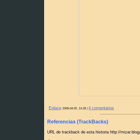
Enlace
4 comentarios
2009-04-05, 14:28 |
Referencias (TrackBacks)
URL de trackback de esta historia http://mizar.blo