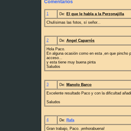
Comentarios
1
De:
El que le habla a la Perzonajilla
Chulísimas las fotos, sí señor...
2
De:
Angel Caparrós
Hola Paco.
En alguna ocasión como en esta ,en que pincho pa
acceso...
y esta tiene muy buena pinta
Saludos
3
De:
Manolo Barco
Excelente resultado Paco y con la dificultad añadi
Saludos
4
De:
Rafa
Gran trabajo, Paco. ¡enhorabuena!