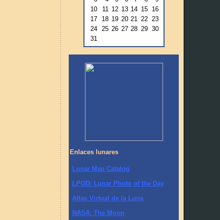
10
11
12
13
14
15
16
17
18
19
20
21
22
23
24
25
26
27
28
29
30
31
Enlaces lunares
Lunar Map Catalog
LPOD: Lunar Photo of the Day
Atlas Virtual de la Luna
NASA: The Moon