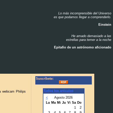
Lo más incomprensible del Universo
_
es que podamos llegar a comprenderlo.
_
Einstein
_
He amado demasiado a las
_
estrellas para temer a la noche
_
Epitafio de un astrónomo aficionado
_
Suscríbete:
Todos los artículos
na webcam Philips
<
Agosto 2026
Lu
Ma
Mi
Ju
Vi
Sa
Do
1
2
3
4
5
6
7
8
9