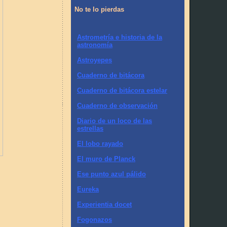
No te lo pierdas
Astrometría e historia de la
astronomía
Astroyepes
Cuaderno de bitácora
Cuaderno de bitácora estelar
Cuaderno de observación
Diario de un loco de las
estrellas
El lobo rayado
El muro de Planck
Ese punto azul pálido
Eureka
Experientia docet
Fogonazos