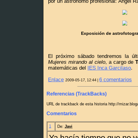
por un astrónomo profesional: Ángel Ra
Exposición de astrofotogra
El próximo sábado tendremos la últi
Mujeres mirando al cielo
, a cargo de
T
matemáticas del
IES Inca Garcilaso
.
Enlace
6 comentarios
2009-05-17, 12:44 |
Referencias (TrackBacks)
URL de trackback de esta historia http://mizar.blo
Comentarios
1
De:
Javi
Ya hacía tiempo que no ve