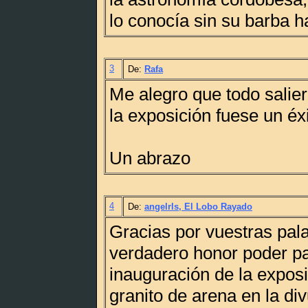
lo conocía sin su barba ha
3
De:
Rafa
Me alegro que todo salier
la exposición fuese un éxi
Un abrazo
4
De:
angelrls, El Lobo Rayado
Gracias por vuestras pala
verdadero honor poder par
inauguración de la expos
granito de arena en la div