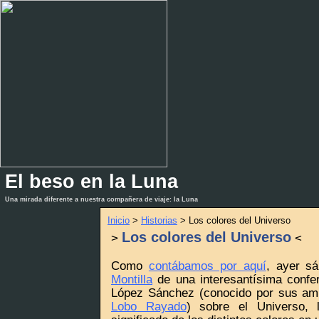
El beso en la Luna
_
_
Una mirada diferente a nuestra compañera de viaje: la Luna
Inicio
>
Historias
> Los colores del Universo
Los colores del Universo
>
<
Como
contábamos por aquí
, ayer sá
Montilla
de una interesantísima confer
López Sánchez (conocido por sus a
Lobo Rayado
) sobre el Universo, 