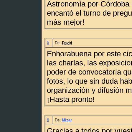
Astronomía por Córdoba 
encantó el turno de pregu
más mejor!
5
De:
David
Enhorabuena por este cic
las charlas, las exposicio
poder de convocatoria q
fotos, lo que sin duda ha
organización y difusión m
¡Hasta pronto!
6
De:
Mizar
Gracias a todos por vues