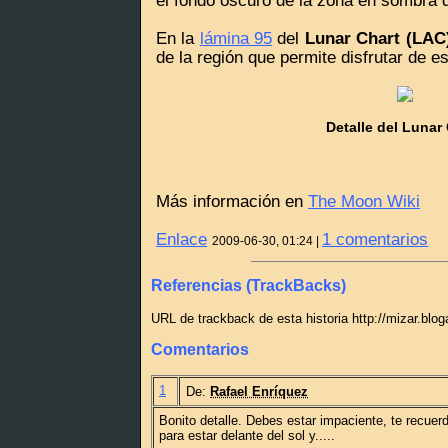
En la
lámina 95
del
Lunar Chart (LAC
de la región que permite disfrutar de es
Detalle del Lunar
Más información en
The Moon Wiki
Enlace
1 comentarios
2009-06-30, 01:24 |
Referencias (TrackBacks)
URL de trackback de esta historia http://mizar.blo
Comentarios
1
De:
Rafael Enríquez
Bonito detalle. Debes estar impaciente, te recuer
para estar delante del sol y.....