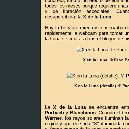
concreta, sino a un efecto de ilumina
todos los meses porque requiere unas 
y de libración especiales. Cua
desapercibida: la
X de la Luna
.
Hoy la he visto mientras observaba d
rápidamente la webcam para tomar u
la Luna se ocultara tras el bloque de p
X en la Luna. © Paco Be
X en la Luna (detalle). © Pa
La
X de la Luna
se encuentra ent
Purbach
y
Blanchinus
. Cuando el ter
Werner
, los rayos solares iluminan 
región y aparece una
"X"
iluminada qu
el fondo oscuro de la zona en sombra d