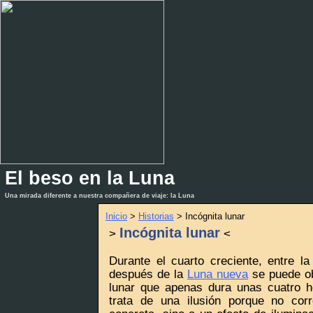
El beso en la Luna
_
_
Una mirada diferente a nuestra compañera de viaje: la Luna
Inicio
>
Historias
> Incógnita lunar
Incógnita lunar
>
<
Durante el cuarto creciente, entre l
después de la
Luna nueva
se puede ob
lunar que apenas dura unas cuatro ho
trata de una ilusión porque no cor