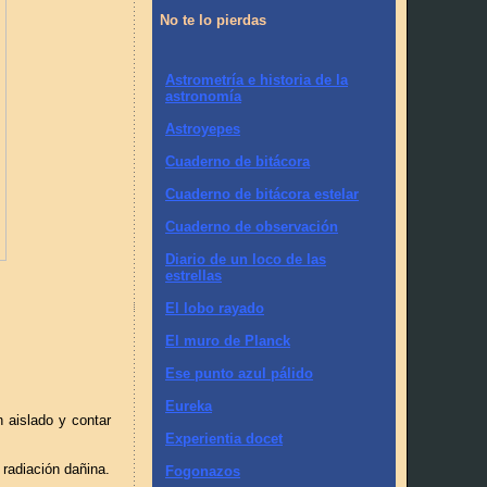
No te lo pierdas
Astrometría e historia de la
astronomía
Astroyepes
Cuaderno de bitácora
Cuaderno de bitácora estelar
Cuaderno de observación
Diario de un loco de las
estrellas
El lobo rayado
El muro de Planck
Ese punto azul pálido
Eureka
n aislado y contar
Experientia docet
 radiación dañina.
Fogonazos