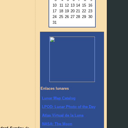
10
11
12
13
14
15
16
17
18
19
20
21
22
23
24
25
26
27
28
29
30
31
Enlaces lunares
Lunar Map Catalog
LPOD: Lunar Photo of the Day
Atlas Virtual de la Luna
NASA: The Moon