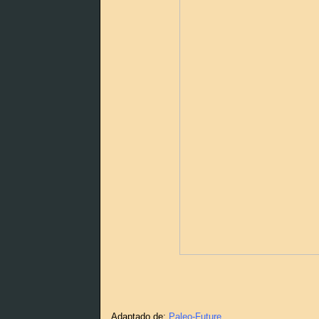
Adaptado de:
Paleo-Future
.