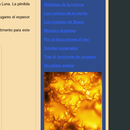
a Luna. La pérdida
Historias de la ciencia
Los colores de la noche
lugares el espesor
Los mundos de Brana
rtimento para este
Mundos distantes
Por la boca muere el pez
Sondas espaciales
Tras el horizonte de sucesos
Un velero estelar