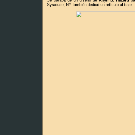
Se trataba de un diseño de
Allyn B. Hazard
par
Syracuse, NY también dedicó un artículo al traje.