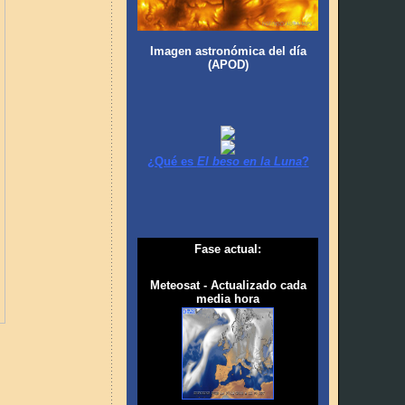
Imagen astronómica del día
(APOD)
¿Qué es
El beso en la Luna
?
Fase actual:
Meteosat - Actualizado cada
media hora