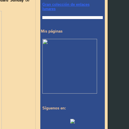
ndard Sunday
de
Gran colección de enlaces
lunares
Mis páginas
Síguenos en: