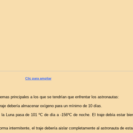
Clic para ampliar
lemas principales a los que se tendrían que enfrentar los astronautas:
l traje debería almacenar oxígeno para un mínimo de 10 días.
n la Luna pasa de 101 ºC de día a -156ºC de noche. El traje debía estar bie
forma intermitente, el traje debería aislar completamente al astronauta de esta