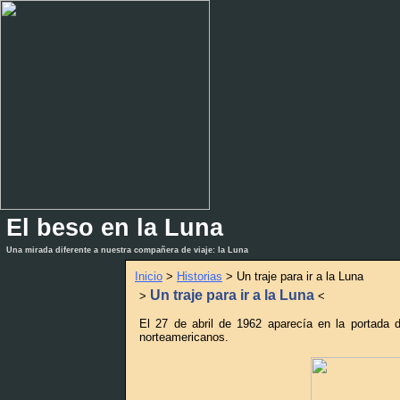
El beso en la Luna
_
_
Una mirada diferente a nuestra compañera de viaje: la Luna
Inicio
>
Historias
> Un traje para ir a la Luna
Un traje para ir a la Luna
>
<
El 27 de abril de 1962 aparecía en la portada 
norteamericanos.