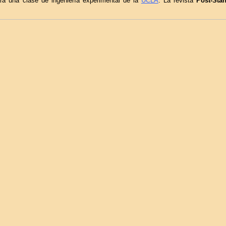
a una clase de ingeniería experimental de la
UCLA
. La revista
Post-Sta