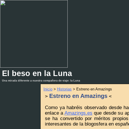
El beso en la Luna
_
_
Una mirada diferente a nuestra compañera de viaje: la Luna
Inicio
>
Historias
> Estreno en Amazings
Estreno en Amazings
>
<
Como ya habréis observado desde hac
enlace a
Amazings.es
que desde su apa
se ha convertido por méritos propio
interesantes de la blogosfera en españ