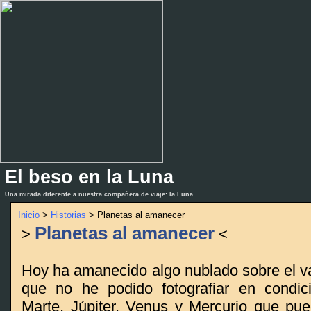
El beso en la Luna
_
_
Una mirada diferente a nuestra compañera de viaje: la Luna
Inicio
>
Historias
> Planetas al amanecer
Planetas al amanecer
>
<
Hoy ha amanecido algo nublado sobre el val
que no he podido fotografiar en condic
Marte, Júpiter, Venus y Mercurio que pue