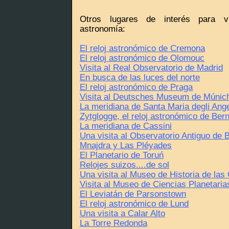
Otros lugares de interés para vi
astronomía:
El reloj astronómico de Cremona
El reloj astronómico de Olomouc
Visita al Real Observatorio de Madrid
En busca de las luces del norte
El reloj astronómico de Praga
Visita al Deutsches Museum de Múnic
La meridiana de Santa Maria degli Ange
Zytglogge, el reloj astronómico de Ber
La meridiana de Cassini
Una visita al Observatorio Antiguo de B
Mnajdra y Las Pléyades
El Planetario de Toruń
Relojes suizos....de sol
Una visita al Museo de Historia de las
Visita al Museo de Ciencias Planetaria
El Leviatán de Parsonstown
El reloj astronómico de Lund
Una visita a Calar Alto
La Torre Redonda