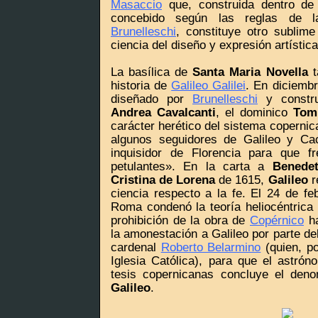
Masaccio
que, construida dentro de 
concebido según las reglas de 
Brunelleschi
, constituye otro sublime
ciencia del diseño y expresión artística
La basílica de
Santa Maria Novella
t
historia de
Galileo Galilei
. En diciembr
diseñado por
Brunelleschi
y constru
Andrea Cavalcanti
, el dominico
Tom
carácter herético del sistema copernic
algunos seguidores de Galileo y Cacc
inquisidor de Florencia para que fr
petulantes». En la carta a
Benedet
Cristina de Lorena
de 1615,
Galileo
r
ciencia respecto a la fe. El 24 de fe
Roma condenó la teoría heliocéntrica 
prohibición de la obra de
Copérnico
ha
la amonestación a Galileo por parte de
cardenal
Roberto Belarmino
(quien, po
Iglesia Católica), para que el astró
tesis copernicanas concluye el den
Galileo
.