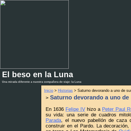
El beso en la Luna
_
_
Una mirada diferente a nuestra compañera de viaje: la Luna
Inicio
>
Historias
> Saturno devorando a uno de sus
Saturno devorando a uno de 
>
En 1636
Felipe IV
hizo a
Peter Paul 
su vida: una serie de cuadros mito
Parada
, el nuevo pabellón de caza
construir en el Pardo. La decoración, 