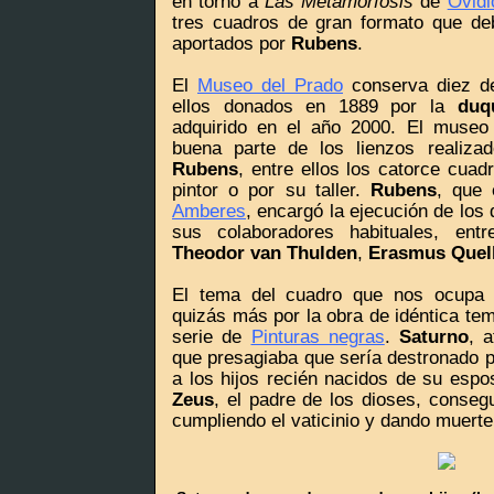
en torno a
Las Metamorfosis
de
Ovidi
tres cuadros de gran formato que de
aportados por
Rubens
.
El
Museo del Prado
conserva diez de
ellos donados en 1889 por la
duq
adquirido en el año 2000. El museo
buena parte de los lienzos realiza
Rubens
, entre ellos los catorce cuad
pintor o por su taller.
Rubens
, que 
Amberes
, encargó la ejecución de los
sus colaboradores habituales, ent
Theodor van Thulden
,
Erasmus Quell
El tema del cuadro que nos ocupa 
quizás más por la obra de idéntica te
serie de
Pinturas negras
.
Saturno
, 
que presagiaba que sería destronado p
a los hijos recién nacidos de su esp
Zeus
, el padre de los dioses, consegu
cumpliendo el vaticinio y dando muerte