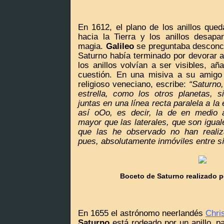
En 1612, el plano de los anillos qued
hacia la Tierra y los anillos desap
magia.
Galileo
se preguntaba desconce
Saturno había terminado por devorar a 
los anillos volvían a ser visibles, a
cuestión. En una misiva a su amig
religioso veneciano, escribe:
“Saturno
estrella, como los otros planetas, 
juntas en una línea recta paralela a la
así oOo, es decir, la de en medio 
mayor que las laterales, que son igual
que las he observado no han realiz
pues, absolutamente inmóviles entre sí
Boceto de Saturno realizado p
En 1655 el astrónomo neerlandés
Chri
Saturno
está rodeado por un anillo, par