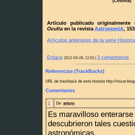
(Colonia)
Artículo publicado originalment
Oculta
en la revista
AstronomíA
, 15
Artículos anteriores de la serie Historia
Enlace
3 comentarios
2012-03-28, 12:02 |
Referencias (TrackBacks)
URL de trackback de esta historia http://mizar.blo
Comentarios
1
De:
arturo
Es maravilloso enterars
descubrieron tales cuest
astronómicas.