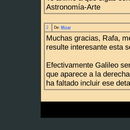
Astronomía-Arte
3
De:
Mizar
Muchas gracias, Rafa, me
resulte interesante esta s
Efectivamente Galileo ser
que aparece a la derecha
ha faltado incluir ese deta