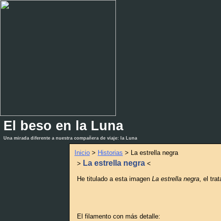
El beso en la Luna
_
_
Una mirada diferente a nuestra compañera de viaje: la Luna
Inicio
>
Historias
> La estrella negra
La estrella negra
>
<
He titulado a esta imagen
La estrella negra
, el tr
El filamento con más detalle: