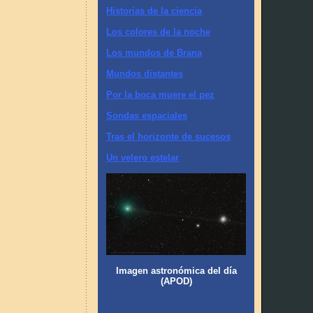
Historias de la ciencia
Los colores de la noche
Los mundos de Brana
Mundos distantes
Por la boca muere el pez
Sondas espaciales
Tras el horizonte de sucesos
Un velero estelar
Imagen astronómica del día
(APOD)