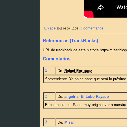
Enlace
3 comentarios
2013-08-09, 10:54 |
Referencias (TrackBacks)
URL de trackback de esta historia http://mizar.blo
Comentarios
1
De:
Rafael Enríquez
Sorprendente. Ya no se sabe que será lo próximo 
2
De:
angelrls, El Lobo Rayado
Espectaculares, Paco, muy original ver a nuestra 
3
De:
Mizar