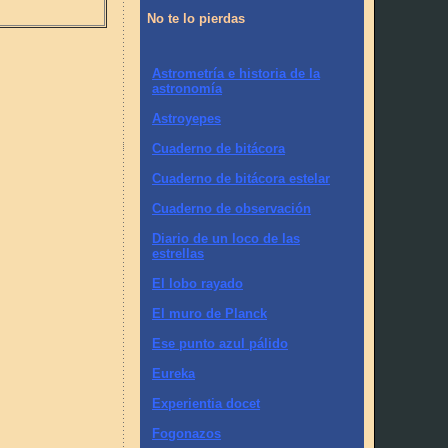
No te lo pierdas
Astrometría e historia de la
astronomía
Astroyepes
Cuaderno de bitácora
Cuaderno de bitácora estelar
Cuaderno de observación
Diario de un loco de las
estrellas
El lobo rayado
El muro de Planck
Ese punto azul pálido
Eureka
Experientia docet
Fogonazos