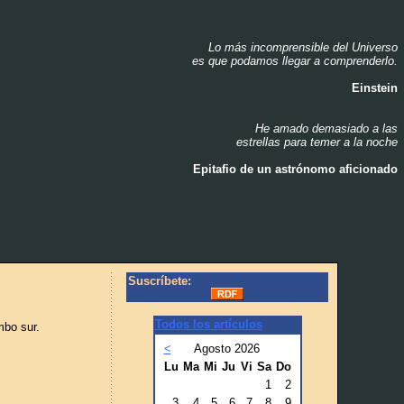
Lo más incomprensible del Universo
_
es que podamos llegar a comprenderlo.
_
Einstein
_
He amado demasiado a las
_
estrellas para temer a la noche
_
Epitafio de un astrónomo aficionado
_
Suscríbete:
Todos los artículos
mbo sur.
<
Agosto 2026
Lu
Ma
Mi
Ju
Vi
Sa
Do
1
2
3
4
5
6
7
8
9