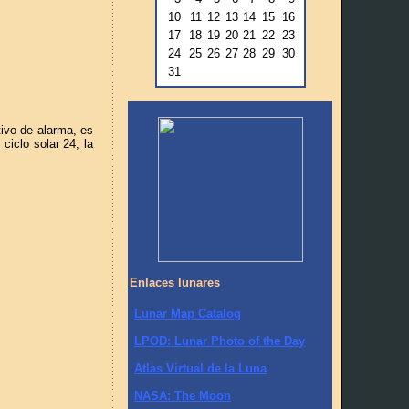
10
11
12
13
14
15
16
17
18
19
20
21
22
23
24
25
26
27
28
29
30
31
tivo de alarma, es
iclo solar 24, la
Enlaces lunares
Lunar Map Catalog
LPOD: Lunar Photo of the Day
Atlas Virtual de la Luna
NASA: The Moon