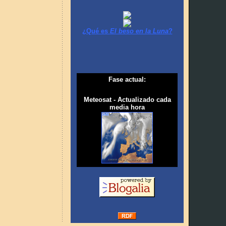
¿Qué es
El beso en la Luna
?
Fase actual:
Meteosat - Actualizado cada
media hora