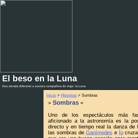
El beso en la Luna
_
_
Una mirada diferente a nuestra compañera de viaje: la Luna
Inicio
>
Historias
> Sombras
Sombras
>
<
Uno de los espectáculos más fas
aficionado a la astronomía es la po
directo y en tiempo real la danza de 
las sombras de
Ganímedes
e
Ío
cruza