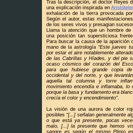
Tras la descripción, el doctor Reyes 
una explicación inspirada en
Aristótele
exhalación de la tierra provocada por
Según el autor, estas manifestaciones
de los seres vivos y presagian sucesos
Llama la atención que un hombre de 
una posición tan supersticiosa frent
Para buscar la causa de la aparición d
mano de la astrología
“Este jueves tu
por estar el aire notablemente alterad
de las Cabrillas y Híades, y del pie s
ocaso cósmico del corazón del Esco
para que hubiese grande copia de
occidental y del norte, y que levantá
aquella tal columna y torre inf
movimiento encendía e inflamaba, lo c
porque la basa y fundamento era blanc
crecía el color y encendimiento”
.
La visión de una aurora de color ro
posibles
“[...] señalan generalmente a
o que está ya presente, pocas vec
malo, [...] la presente que hemos vis
sangre es según el mismo Plinio esp