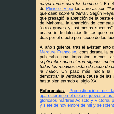
mayor temor para los hombres”
. En e
de
Plinio el Viejo
las auroras son
“ll
que caen sobre la tierra”
. Según Reyes
que presagió la aparición de la peste e
de Mahoma, la aparición de cometas,
“otros graves y lastimosos sucesos”
una serie de dolencias físicas que son
días por el efecto pernicioso de las luc
Al año siguiente, tras el avistamiento 
Mercure Françoise
, considerada la pr
publicaba una impresión menos 
septiembre aparecieron algunos meteo
todos los médicos están de acuerdo e
ni malo”
. Un paso más hacia la ra
demostrar la verdadera causa de las 
hasta bien entrado el siglo XX.
Referencias:
Pronosticación de 
aparecieron en el cielo el jueves a las
gloriosos mártires Acisclo y Victoria,
y siete de noviembre de mil y seiscien