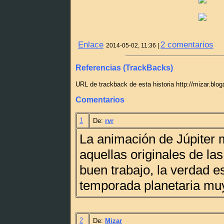
Enlace
2 comentarios
2014-05-02, 11:36 |
Referencias (TrackBacks)
URL de trackback de esta historia http://mizar.blo
Comentarios
1
De:
rvr
La animación de Júpiter 
aquellas originales de la
buen trabajo, la verdad e
temporada planetaria mu
2
De:
Mizar