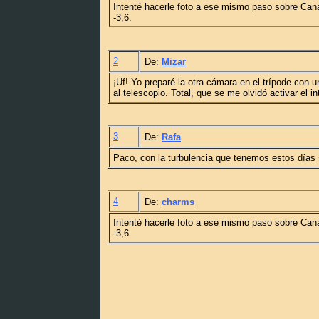
Intenté hacerle foto a ese mismo paso sobre Cana
-3,6.
2
De:
Mizar
¡Uf! Yo preparé la otra cámara en el trípode con u
al telescopio. Total, que se me olvidó activar el
3
De:
Rafa
Paco, con la turbulencia que tenemos estos días
4
De:
charms
Intenté hacerle foto a ese mismo paso sobre Cana
-3,6.