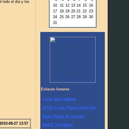
 todo el día y los
10
11
12
13
14
15
16
17
18
19
20
21
22
23
24
25
26
27
28
29
30
31
Enlaces lunares
Lunar Map Catalog
LPOD: Lunar Photo of the Day
Atlas Virtual de la Luna
2010-08-27 13:57
NASA: The Moon