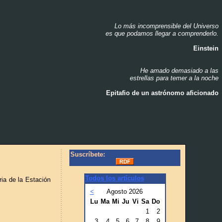
Lo más incomprensible del Universo
_
es que podamos llegar a comprenderlo.
_
Einstein
_
He amado demasiado a las
_
estrellas para temer a la noche
_
Epitafio de un astrónomo aficionado
_
Suscríbete:
Todos los artículos
ia de la Estación
<
Agosto 2026
Lu
Ma
Mi
Ju
Vi
Sa
Do
1
2
3
4
5
6
7
8
9