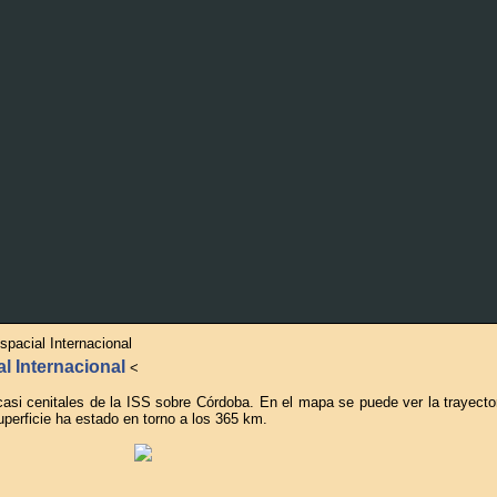
pacial Internacional
l Internacional
<
i cenitales de la ISS sobre Córdoba. En el mapa se puede ver la trayector
uperficie ha estado en torno a los 365 km.