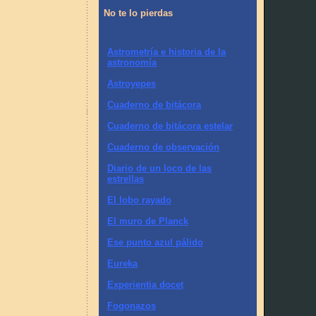
No te lo pierdas
Astrometría e historia de la
astronomía
Astroyepes
Cuaderno de bitácora
Cuaderno de bitácora estelar
Cuaderno de observación
Diario de un loco de las
estrellas
El lobo rayado
El muro de Planck
Ese punto azul pálido
Eureka
Experientia docet
Fogonazos