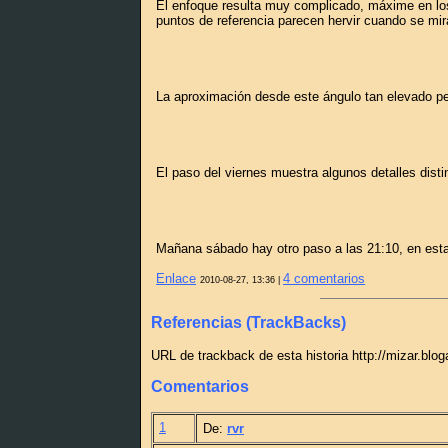
El enfoque resulta muy complicado, máxime en los 
puntos de referencia parecen hervir cuando se mira
La aproximación desde este ángulo tan elevado per
El paso del viernes muestra algunos detalles dist
Mañana sábado hay otro paso a las 21:10, en esta
Enlace
4 comentarios
2010-08-27, 13:36 |
Referencias (TrackBacks)
URL de trackback de esta historia http://mizar.blo
Comentarios
1
De:
rvr