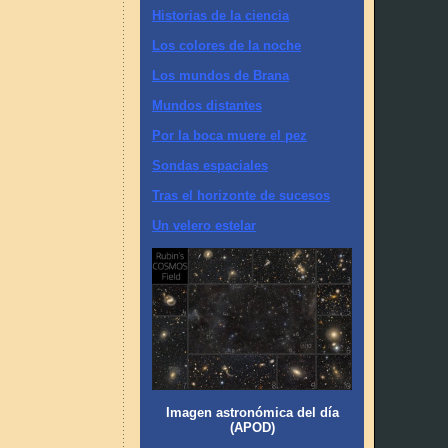
Historias de la ciencia
Los colores de la noche
Los mundos de Brana
Mundos distantes
Por la boca muere el pez
Sondas espaciales
Tras el horizonte de sucesos
Un velero estelar
Imagen astronómica del día
(APOD)