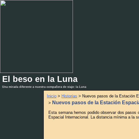
El beso en la Luna
_
_
Una mirada diferente a nuestra compañera de viaje: la Luna
Inicio
>
Historias
> Nuevos pasos de la Estación Es
Nuevos pasos de la Estación Espacia
>
Esta semana hemos podido observar dos pasos cas
Espacial Internacional. La distancia mínima a la s