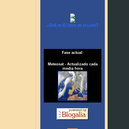
¿Qué es
El beso en la Luna
?
Fase actual:
Meteosat - Actualizado cada
media hora